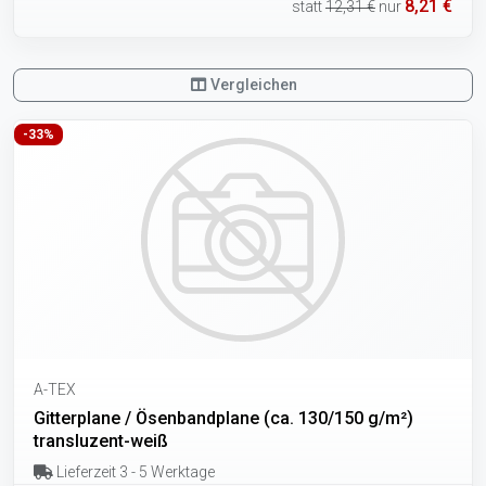
8,21 €
statt
12,31 €
nur
Vergleichen
-33%
A-TEX
Gitterplane / Ösenbandplane (ca. 130/150 g/m²)
transluzent-weiß
Lieferzeit 3 - 5 Werktage