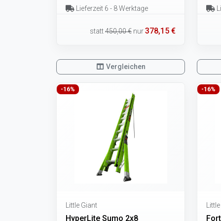
Lieferzeit 6 - 8 Werktage
Li
378,15 €
statt
450,00 €
nur
Vergleichen
-16%
-16%
Little Giant
Littl
HyperLite Sumo 2x8
For