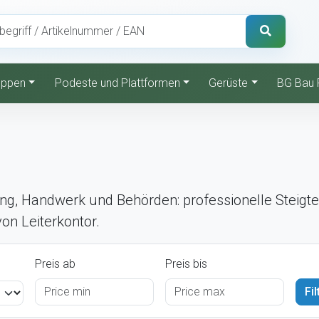
reppen
Podeste und Plattformen
Gerüste
BG Bau 
ung, Handwerk und Behörden: professionelle Steigtec
on Leiterkontor.
Preis ab
Preis bis