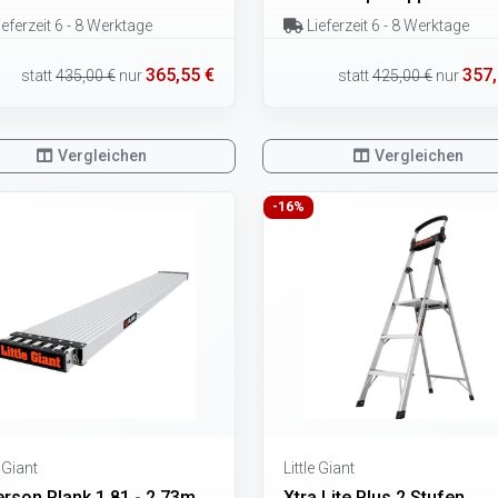
eferzeit 6 - 8 Werktage
Lieferzeit 6 - 8 Werktage
365,55 €
357,
statt
435,00 €
nur
statt
425,00 €
nur
Vergleichen
Vergleichen
-16%
e Giant
Little Giant
erson Plank 1,81 - 2,73m
Xtra Lite Plus 2 Stufen