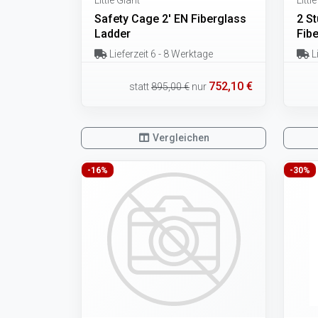
Safety Cage 2' EN Fiberglass
2 S
Ladder
Fib
Lieferzeit 6 - 8 Werktage
Li
752,10 €
statt
895,00 €
nur
Vergleichen
-16%
-30%