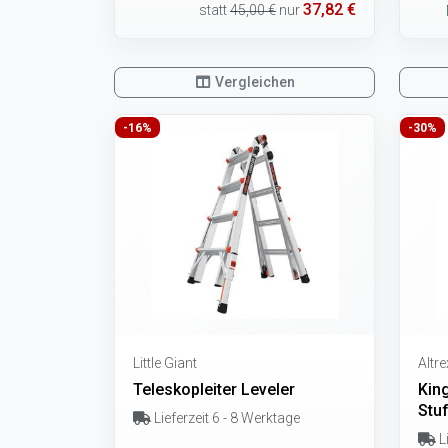
37,82 €
statt
45,00 €
nur
Vergleichen
-16%
-30%
Little Giant
Altre
Teleskopleiter Leveler
Kin
Stuf
Lieferzeit 6 - 8 Werktage
Li