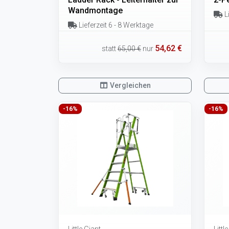
Wandmontage
Li
Lieferzeit 6 - 8 Werktage
54,62 €
statt
65,00 €
nur
Vergleichen
-16%
-16%
Little Giant
Littl