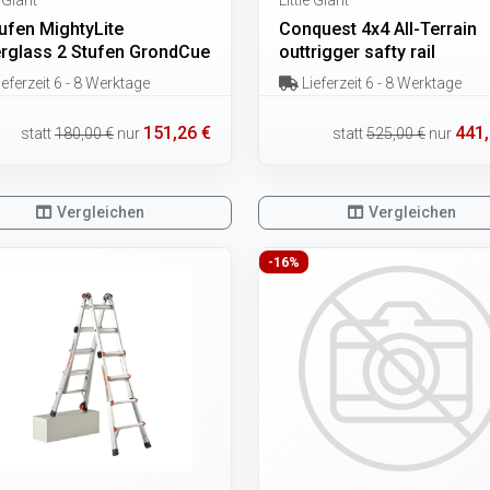
tufen MightyLite
Conquest 4x4 All-Terrain
erglass 2 Stufen GrondCue
outtrigger safty rail
eferzeit 6 - 8 Werktage
Lieferzeit 6 - 8 Werktage
151,26 €
441,
statt
180,00 €
nur
statt
525,00 €
nur
Vergleichen
Vergleichen
-16%