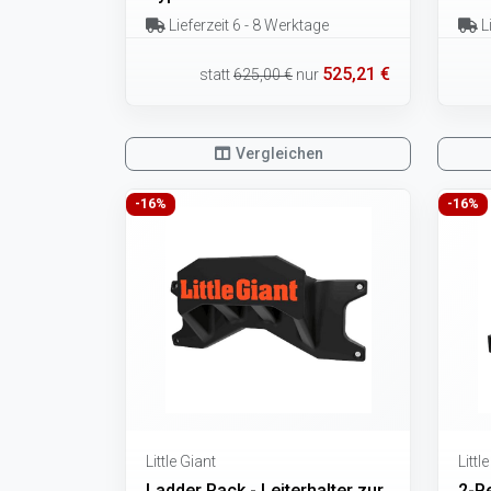
Lieferzeit 6 - 8 Werktage
Li
525,21 €
statt
625,00 €
nur
Vergleichen
-16%
-16%
Little Giant
Littl
Ladder Rack - Leiterhalter zur
2-P