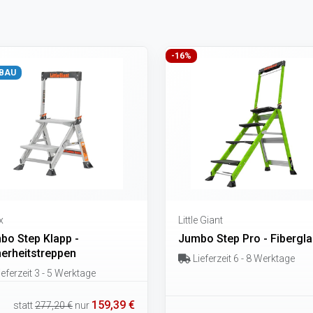
-16%
BAU
x
Little Giant
bo Step Klapp -
Jumbo Step Pro - Fibergl
herheitstreppen
Lieferzeit 6 - 8 Werktage
eferzeit 3 - 5 Werktage
159,39 €
statt
277,20 €
nur