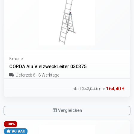
Krause
CORDA Alu VielzweckLeiter 030375
Lieferzeit 6 - 8 Werktage
164,40 €
statt
252,00 €
nur
Vergleichen
-38%
BG BAU