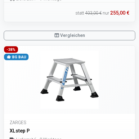
255,00 €
statt
403,00 €
nur
Vergleichen
-38%
BG BAU
ZARGES
XLstep P