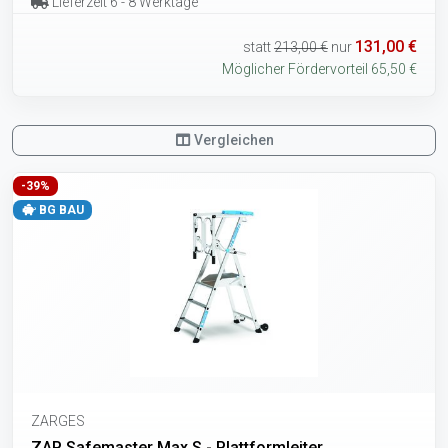
Lieferzeit 6 - 8 Werktage
131,00 €
statt
213,00 €
nur
Möglicher Fördervorteil 65,50 €
Vergleichen
-39%
BG BAU
ZARGES
ZAP Safemaster Max S - Plattformleiter