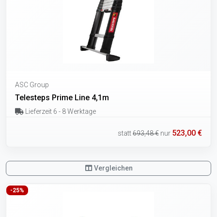
ASC Group
Telesteps Prime Line 4,1m
Lieferzeit 6 - 8 Werktage
523,00 €
statt
693,48 €
nur
Vergleichen
-25%