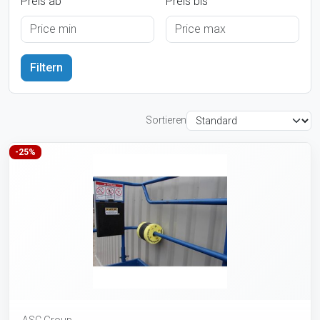
Preis ab
Preis bis
Sortieren
-25%
ASC Group