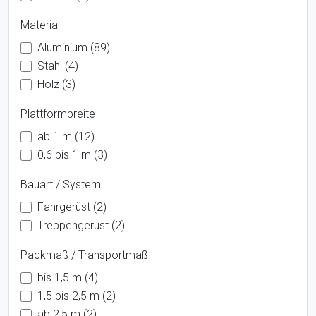
Material
Aluminium (89)
Stahl (4)
Holz (3)
Plattformbreite
ab 1 m (12)
0,6 bis 1 m (3)
Bauart / System
Fahrgerüst (2)
Treppengerüst (2)
Packmaß / Transportmaß
bis 1,5 m (4)
1,5 bis 2,5 m (2)
ab 2,5 m (2)