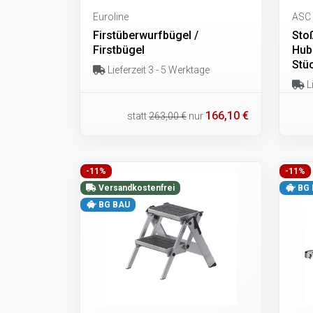
Euroline
ASC
Firstüberwurfbügel /
Sto
Firstbügel
Hub
Stü
Lieferzeit 3 - 5 Werktage
Li
166,10 €
statt
263,00 €
nur
-11%
-11%
Versandkostenfrei
BG 
BG BAU