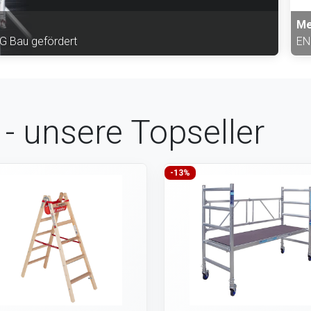
Me
BG Bau gefördert
EN
 - unsere Topseller
-13%