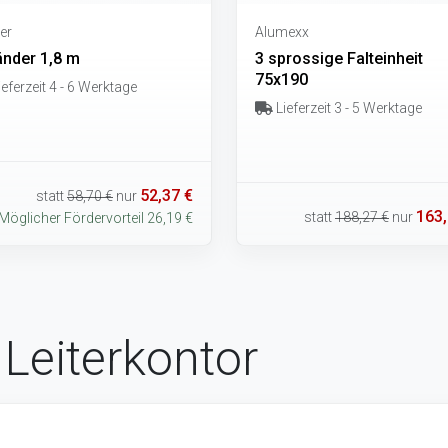
er
Alumexx
änder 1,8 m
3 sprossige Falteinheit
75x190
eferzeit 4 - 6 Werktage
Lieferzeit 3 - 5 Werktage
52,37 €
statt
58,70 €
nur
163,
statt
188,27 €
nur
Möglicher Fördervorteil 26,19 €
Leiterkontor