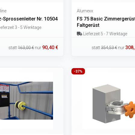
line
Alumexx
z-Sprossenleiter Nr. 10504
FS 75 Basic Zimmergerüst
Faltgerüst
eferzeit 3 - 5 Werktage
Lieferzeit 5 - 7 Werktage
90,40 €
308,
statt
163,00 €
nur
statt
354,53 €
nur
-37%