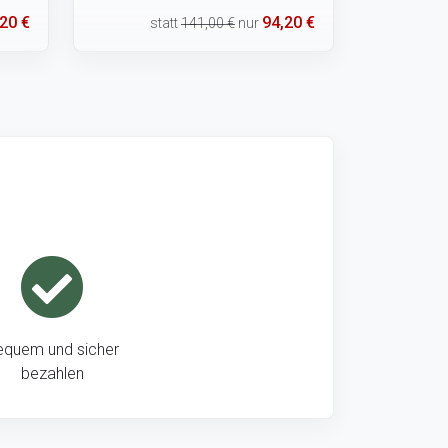
20 €
94,20 €
statt
141,00 €
nur
equem und sicher
bezahlen