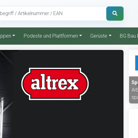
reppen
Podeste und Plattformen
Gerüste
BG Bau 
Sp
Ar
sp