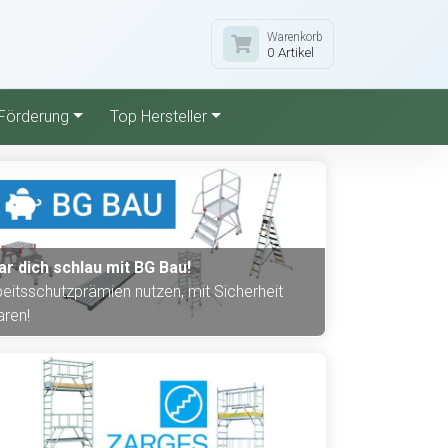
Warenkorb
0 Artikel
Förderung
Top Hersteller
ar dich schlau mit BG Bau!
beitsschutzprämien nutzen, mit Sicherheit
aren!