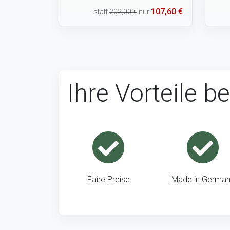
107,60 €
statt
202,00 €
nur
Ihre Vorteile be
Faire Preise
Made in Germa