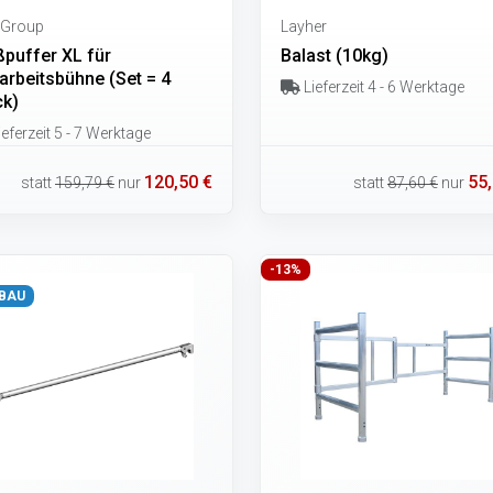
 Group
Layher
ßpuffer XL für
Balast (10kg)
arbeitsbühne (Set = 4
Lieferzeit 4 - 6 Werktage
ck)
eferzeit 5 - 7 Werktage
120,50 €
55,
statt
159,79 €
nur
statt
87,60 €
nur
-13%
BAU