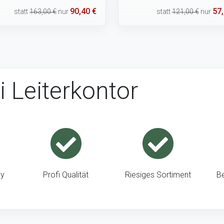
90,40 €
57,
statt
163,00 €
nur
statt
121,00 €
nur
i Leiterkontor
ny
Profi Qualität
Riesiges Sortiment
B