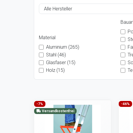
Bauar
Po
Material
St
Aluminium (265)
Fa
Stahl (46)
Tr
Glasfaser (15)
Sc
Holz (15)
Te
-7%
-46%
Versandkostenfrei