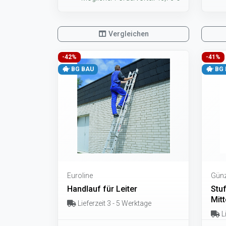
Vergleichen
-42%
-41%
BG BAU
BG 
Euroline
Günz
Handlauf für Leiter
Stuf
Mitt
Lieferzeit 3 - 5 Werktage
Li