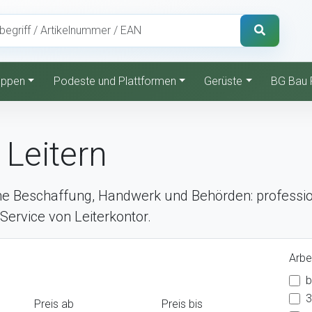
reppen
Podeste und Plattformen
Gerüste
BG Bau 
Leitern
e Beschaffung, Handwerk und Behörden: profession
Service von Leiterkontor.
Arbe
b
3
Preis ab
Preis bis