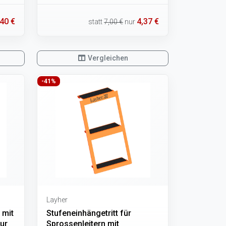
40 €
4,37 €
statt
7,00 €
nur
Vergleichen
-41%
Layher
 mit
Stufeneinhängetritt für
zur
Sprossenleitern mit