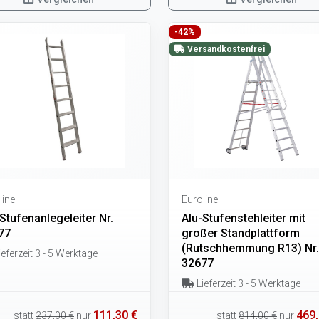
-42%
Versandkostenfrei
line
Euroline
Stufenanlegeleiter Nr.
Alu-Stufenstehleiter mit
77
großer Standplattform
(Rutschhemmung R13) Nr.
eferzeit 3 - 5 Werktage
32677
Lieferzeit 3 - 5 Werktage
111,30 €
469,
statt
237,00 €
nur
statt
814,00 €
nur