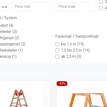
5
a
t / System
dest (4)
ehleiter (3)
Packmaß / Transportmaß
hrgerüst (2)
eppengerüst (2)
bis 1,5 m (19)
hiebeleiter (1)
1,5 bis 2,5 m (14)
leskop (1)
ab 2,5 m (3)
-57%