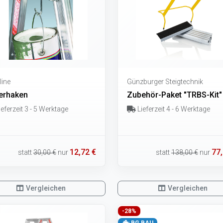
line
Günzburger Steigtechnik
erhaken
Zubehör-Paket "TRBS-Kit"
eferzeit 3 - 5 Werktage
Lieferzeit 4 - 6 Werktage
12,72 €
77,
statt
30,00 €
nur
statt
138,00 €
nur
Vergleichen
Vergleichen
-28%