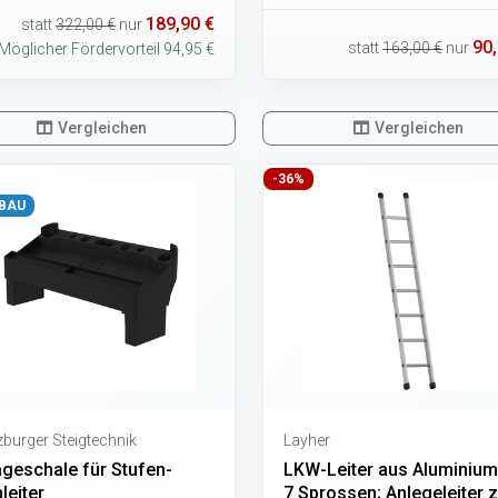
189,90 €
statt
322,00 €
nur
90,
statt
163,00 €
nur
Möglicher Fördervorteil 94,95 €
Vergleichen
Vergleichen
-36%
BAU
burger Steigtechnik
Layher
ageschale für Stufen-
LKW-Leiter aus Aluminium
leiter
7 Sprossen; Anlegeleiter 