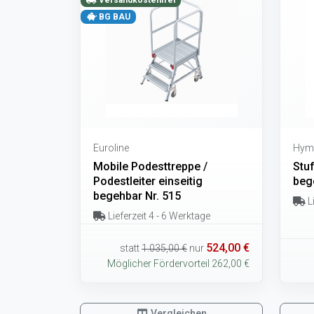
Versandkostenfrei
BG BAU
Euroline
Hym
Mobile Podesttreppe /
Stuf
Podestleiter einseitig
beg
begehbar Nr. 515
Li
Lieferzeit 4 - 6 Werktage
524,00 €
statt
1.035,00 €
nur
Möglicher Fördervorteil 262,00 €
Vergleichen