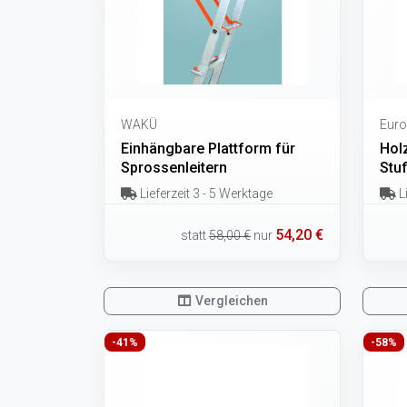
WAKÜ
Euro
Einhängbare Plattform für
Hol
Sprossenleitern
Stuf
Lieferzeit 3 - 5 Werktage
Li
54,20 €
statt
58,00 €
nur
Vergleichen
-41%
-58%