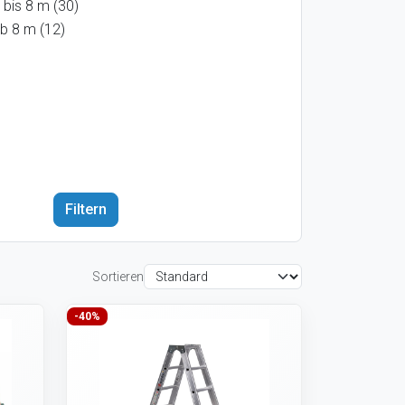
 bis 8 m (30)
b 8 m (12)
Sortieren
-40%