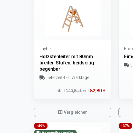
Layher
Euro
Holzstehleiter mit 80mm
Eim
breiten Stufen, beidseitig
Li
begehbar
Lieferzeit 4 - 6 Werktage
82,80 €
statt
140,80 €
nur
Vergleichen
-49%
-37%