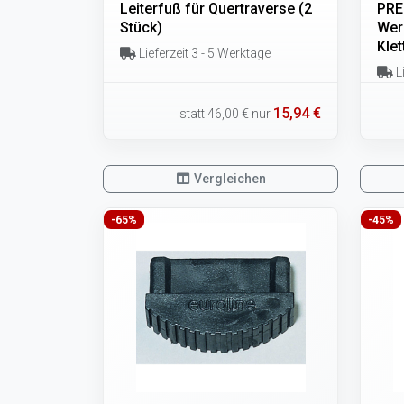
Leiterfuß für Quertraverse (2
PRE
Stück)
Wer
Kle
Lieferzeit 3 - 5 Werktage
Li
15,94 €
statt
46,00 €
nur
Vergleichen
-65%
-45%