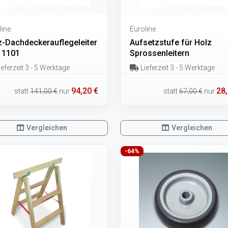
line
Euroline
z-Dachdeckerauflegeleiter
Aufsetzstufe für Holz
 11101
Sprossenleitern
eferzeit 3 - 5 Werktage
Lieferzeit 3 - 5 Werktage
94,20 €
28,
statt
141,00 €
nur
statt
67,00 €
nur
Vergleichen
Vergleichen
-64%