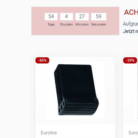
ACH
54
4
27
58
Aufgrun
Tage
Stunden
Minuten
Sekunden
Jetzt 
-65%
-29%
Euroline
Euro