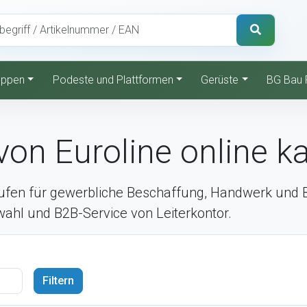
reppen
Podeste und Plattformen
Gerüste
BG Bau 
on Euroline online k
ufen für gewerbliche Beschaffung, Handwerk und Be
swahl und B2B-Service von Leiterkontor.