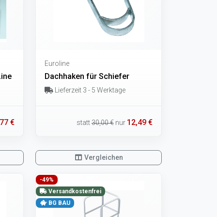
Euroline
Line
Dachhaken für Schiefer
Lieferzeit 3 - 5 Werktage
77 €
12,49 €
statt
30,00 €
nur
Vergleichen
-49%
Versandkostenfrei
BG BAU