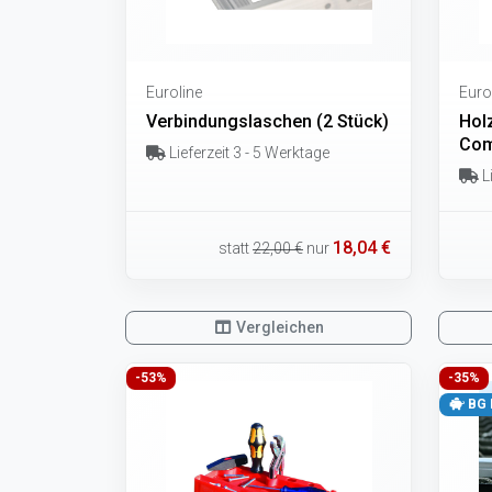
Euroline
Euro
Verbindungslaschen (2 Stück)
Hol
Com
Lieferzeit 3 - 5 Werktage
Li
18,04 €
statt
22,00 €
nur
Vergleichen
-53%
-35%
BG 