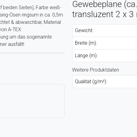
Gewebeplane (ca.
f beiden Seiten), Farbe weiß-
transluzent 2 x 3
sing-Ösen ringsum in ca. 0,5m
htet & abwaschbar, Material
t von A-TEX
Gewicht:
ssung um das sogenannte
Breite (m):
er ausfällt!
Länge (m):
Weitere Produktdaten
Qualität (g/m²):