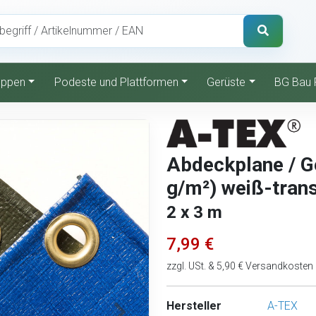
reppen
Podeste und Plattformen
Gerüste
BG Bau 
Abdeckplane / G
g/m²) weiß-tran
2 x 3 m
7,99 €
zzgl. USt. & 5,90 € Versandkosten
Hersteller
A-TEX