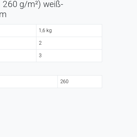
 260 g/m²) weiß-
 m
1,6 kg
2
3
260