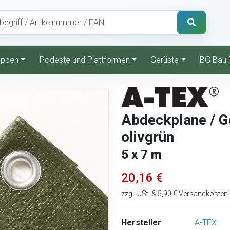
reppen
Podeste und Plattformen
Gerüste
BG Bau 
Abdeckplane / G
olivgrün
5 x 7 m
20,16 €
zzgl. USt. & 5,90 € Versandkosten
Hersteller
A-TEX