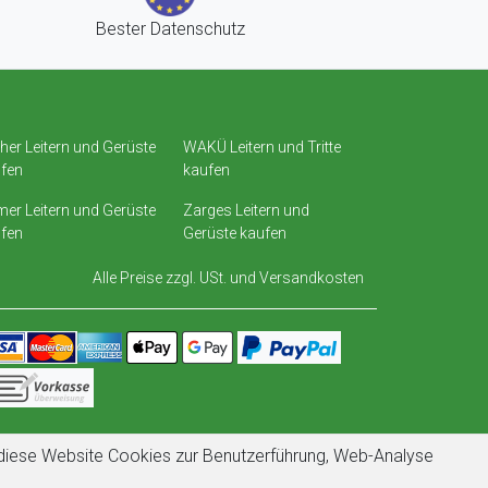
Bester Datenschutz
her Leitern und Gerüste
WAKÜ Leitern und Tritte
fen
kaufen
er Leitern und Gerüste
Zarges Leitern und
fen
Gerüste kaufen
Alle Preise zzgl. USt. und
Versandkosten
t diese Website Cookies zur Benutzerführung, Web-Analyse