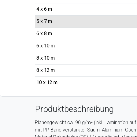
4 x 6 m
5 x 7 m
6 x 8 m
6 x 10 m
8 x 10 m
8 x 12 m
10 x 12 m
Produktbeschreibung
Planengewicht ca. 90 g/m² (inkl. Lamination auf 
mit PP-Band verstärkter Saum, Aluminium-Ösen 