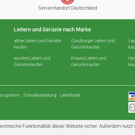
Serverstandort Deutschland
Leitern und Gerüste nach Marke
altrex Leitern und Gerüste
Günzburger Leitern und
Lay
kaufen
Gerüste kaufen
kau
euroline Leitern und
Krause Leitern und
Hym
Gerüste kaufen
Gerüste kaufen
kau
rprogramm
Schnellbestellung
Leiterfinder
echnische Funktionalität dieser Website sicher. Außerdem nutz