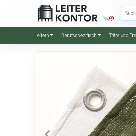
Leitern
Berufsspezifisch
Tritte und T