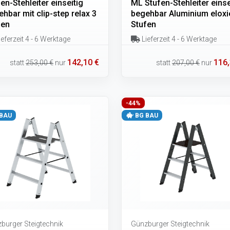
en-Stehleiter einseitig
ML Stufen-Stehleiter einse
hbar mit clip-step relax 3
begehbar Aluminium eloxie
fen
Stufen
eferzeit 4 - 6 Werktage
Lieferzeit 4 - 6 Werktage
142,10 €
116,
statt
253,00 €
nur
statt
207,00 €
nur
-44%
BAU
BG BAU
burger Steigtechnik
Günzburger Steigtechnik