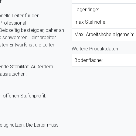
en
Lagerlänge:
nelle Leiter für den
max Stehhöhe:
Professional
 Beidseitig besteigbar, daher an
Max. Arbeitshöhe allgemein:
as schwereren Heimarbeiter
ten Entwurfs ist die Leiter
Weitere Produktdaten
Bodenfläche:
hende Stabilität. Außerdem
 ausrutschen.
m offenen Stufenprofil.
seitig nutzen. Die Leiter muss