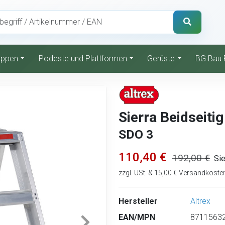
reppen
Podeste und Plattformen
Gerüste
BG Bau 
Sierra Beidseiti
SDO 3
110,40 €
192,00 €
Sie
zzgl. USt. & 15,00 € Versandkoste
Hersteller
Altrex
EAN/MPN
87115632