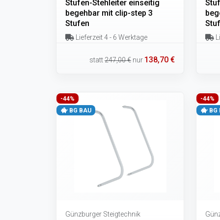
Stufen-Stehleiter einseitig
Stuf
begehbar mit clip-step 3
bege
Stufen
Stu
Lieferzeit 4 - 6 Werktage
Li
138,70 €
statt
247,00 €
nur
-44%
-44%
BG BAU
BG 
Günzburger Steigtechnik
Günz