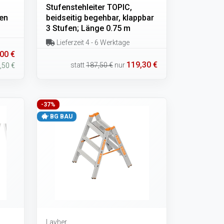
Stufenstehleiter TOPIC,
en
beidseitig begehbar, klappbar
3 Stufen; Länge 0.75 m
Lieferzeit 4 - 6 Werktage
00 €
119,30 €
statt
187,50 €
nur
,50 €
-37%
BG BAU
Layher