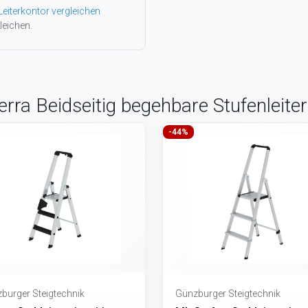
Leiterkontor vergleichen
leichen.
ierra Beidseitig begehbare Stufenleit
-44%
burger Steigtechnik
Günzburger Steigtechnik