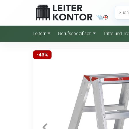
Leitern
Berufsspezifisch
Tritte und T
-43%