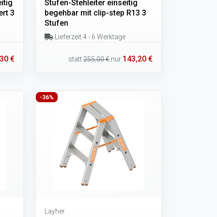
itig
Stufen-Stehleiter einseitig
rt 3
begehbar mit clip-step R13 3
Stufen
Lieferzeit 4 - 6 Werktage
30 €
143,20 €
statt
255,00 €
nur
-36%
Layher