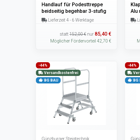
Handlauf für Podesttreppe
Klap
beidseitig begehbar 3-stufig
Alu 
Lieferzeit 4 - 6 Werktage
Li
85,40 €
statt
152,00 €
nur
Möglicher Fördervorteil 42,70 €
M
-44%
-44%
Versandkostenfrei
Ver
BG BAU
BG 
Günzburger Steigtechnik
Günz