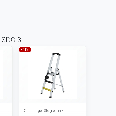
er SDO 3
-44%
Günzburger Steigtechnik