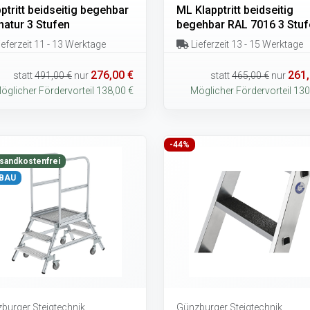
ptritt beidseitig begehbar
ML Klapptritt beidseitig
natur 3 Stufen
begehbar RAL 7016 3 Stuf
eferzeit 11 - 13 Werktage
Lieferzeit 13 - 15 Werktage
276,00 €
261,
statt
491,00 €
nur
statt
465,00 €
nur
öglicher Fördervorteil 138,00 €
Möglicher Fördervorteil 130
-44%
sandkostenfrei
BAU
burger Steigtechnik
Günzburger Steigtechnik