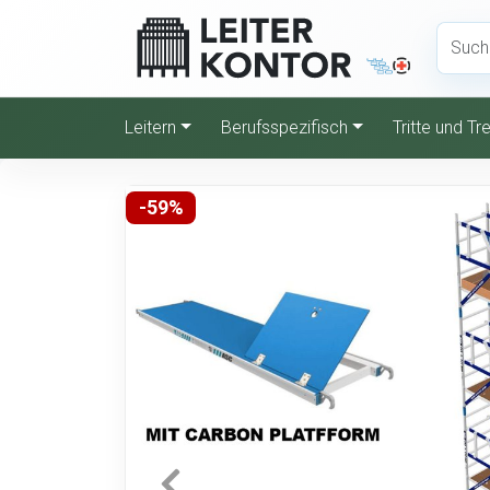
Leitern
Berufsspezifisch
Tritte und T
-59%