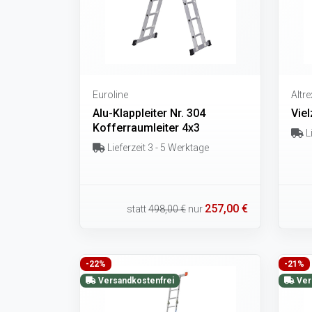
Euroline
Altre
Alu-Klappleiter Nr. 304
Viel
Kofferraumleiter 4x3
Li
Lieferzeit 3 - 5 Werktage
257,00 €
statt
498,00 €
nur
-22%
-21%
Versandkostenfrei
Ver