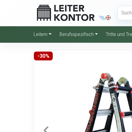
Leitern
Berufsspezifisch
Tritte und T
-30%