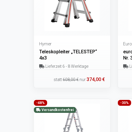
Hymer
Euro
Teleskopleiter „TELESTEP“
euro
4x3
Nr. 
Lieferzeit 6 - 8 Werktage
Li
374,00 €
statt
608,00 €
nur
-48%
-30%
Versandkostenfrei