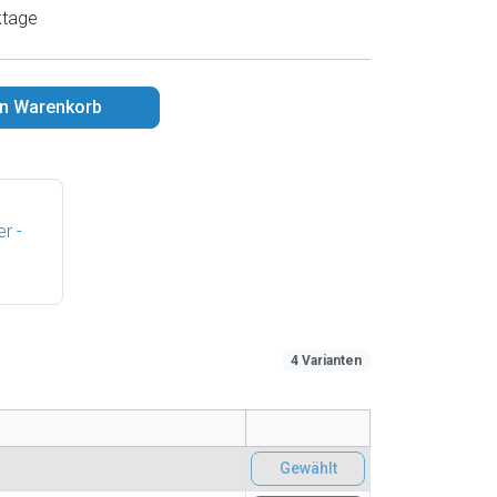
ktage
en Warenkorb
r -
4 Varianten
Gewählt