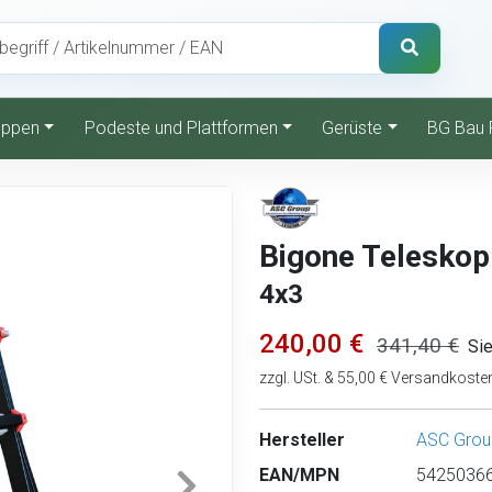
reppen
Podeste und Plattformen
Gerüste
BG Bau 
Bigone Teleskopl
4x3
240,00 €
341,40 €
Si
zzgl. USt. & 55,00 € Versandkoste
Hersteller
ASC Grou
EAN/MPN
54250366