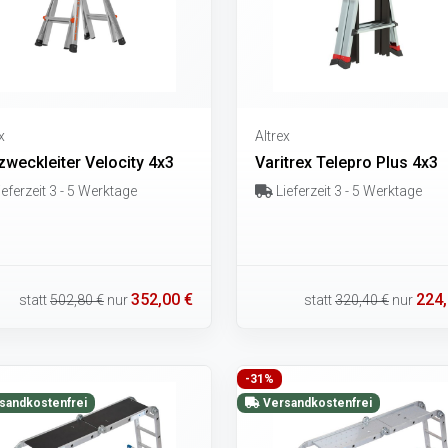
x
Altrex
zweckleiter Velocity 4x3
Varitrex Telepro Plus 4x3
eferzeit 3 - 5 Werktage
Lieferzeit 3 - 5 Werktage
352,00 €
224,
statt
502,80 €
nur
statt
320,40 €
nur
-31%
sandkostenfrei
Versandkostenfrei