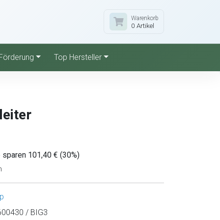
Warenkorb
0 Artikel
Förderung
Top Hersteller
eiter
e sparen 101,40 € (30%)
n
p
00430 / BIG3