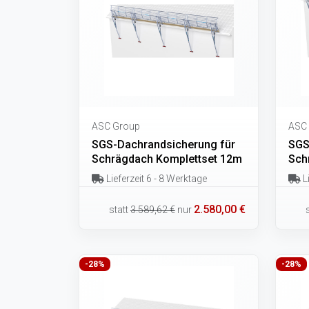
ASC Group
ASC
SGS-Dachrandsicherung für
SGS
Schrägdach Komplettset 12m
Sch
Lieferzeit 6 - 8 Werktage
Li
2.580,00 €
statt
3.589,62 €
nur
-28%
-28%