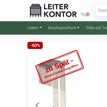
Leitern
Berufsspezifisch
Tritte und T
-60%