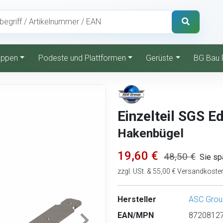
reppen
Podeste und Plattformen
Gerüste
BG Bau 
Einzelteil SGS 
Hakenbügel
19,60 €
48,50 €
Sie sp
zzgl. USt. & 55,00 € Versandkoste
Hersteller
ASC Grou
EAN/MPN
87208127