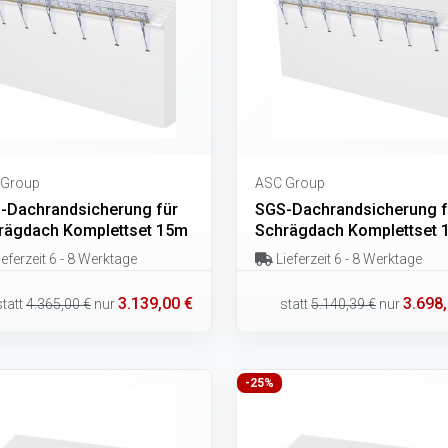
 Group
ASC Group
-Dachrandsicherung für
SGS-Dachrandsicherung f
rägdach Komplettset 15m
Schrägdach Komplettset 
eferzeit 6 - 8 Werktage
Lieferzeit 6 - 8 Werktage
3.139,00 €
3.698,
statt
4.365,00 €
nur
statt
5.140,39 €
nur
-25%