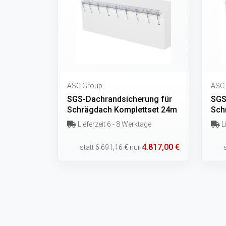
ASC Group
ASC
SGS-Dachrandsicherung für
SGS
Schrägdach Komplettset 24m
Sch
Lieferzeit 6 - 8 Werktage
Li
4.817,00 €
statt
6.691,16 €
nur