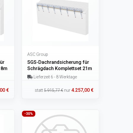
ASC Group
ür
SGS-Dachrandsicherung für
18m
Schrägdach Komplettset 21m
Lieferzeit 6 - 8 Werktage
00 €
4.257,00 €
statt
5.915,77 €
nur
-30%