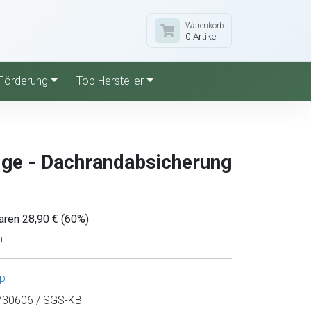
Warenkorb
0 Artikel
Förderung
Top Hersteller
Edge - Dachrandabsicherung
aren 28,90 € (60%)
n
p
30606 / SGS-KB