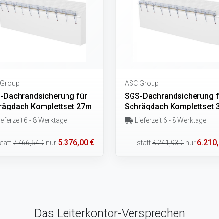
 Group
ASC Group
-Dachrandsicherung für
SGS-Dachrandsicherung f
rägdach Komplettset 27m
Schrägdach Komplettset 
eferzeit 6 - 8 Werktage
Lieferzeit 6 - 8 Werktage
5.376,00 €
6.210,
statt
7.466,54 €
nur
statt
8.241,93 €
nur
Das Leiterkontor-Versprechen