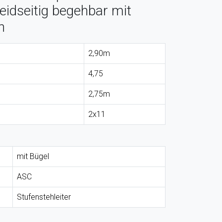
beidseitig begehbar mit
n
2,90m
4,75
2,75m
2x11
mit Bügel
ASC
Stufenstehleiter