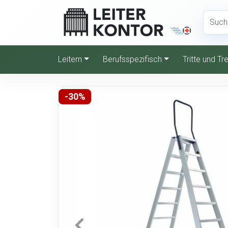
Leitern
Berufsspezifisch
Tritte und T
-30%