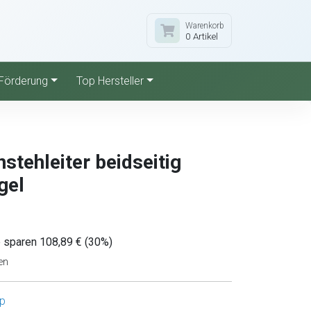
Warenkorb
0 Artikel
Förderung
Top Hersteller
stehleiter beidseitig
gel
e sparen 108,89 € (30%)
en
p