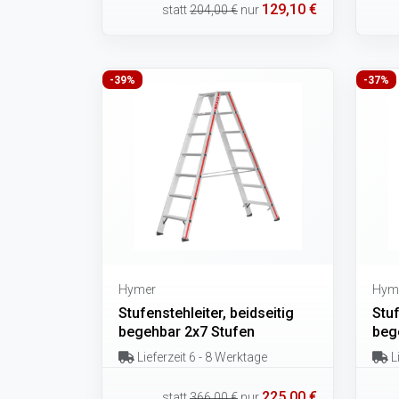
129,10 €
statt
204,00 €
nur
-39%
-37%
Hymer
Hym
Stufenstehleiter, beidseitig
Stuf
begehbar 2x7 Stufen
beg
Lieferzeit 6 - 8 Werktage
Li
225,00 €
statt
366,00 €
nur