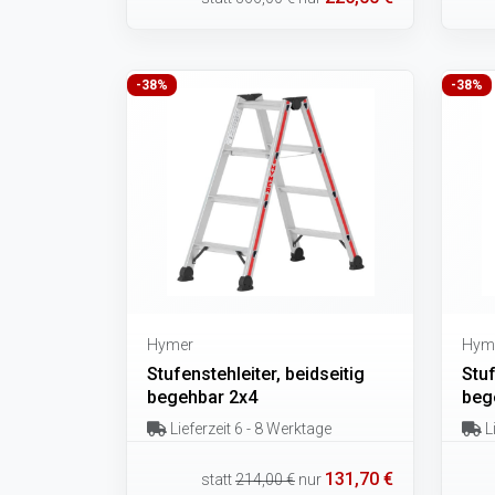
-38%
-38%
Hymer
Hym
Stufenstehleiter, beidseitig
Stuf
begehbar 2x4
beg
Lieferzeit 6 - 8 Werktage
Li
131,70 €
statt
214,00 €
nur