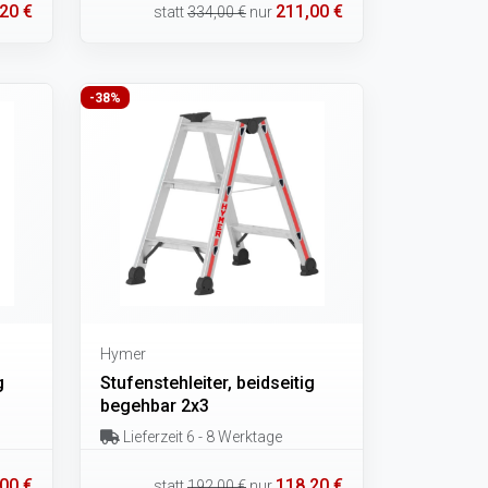
20 €
211,00 €
statt
334,00 €
nur
-38%
Hymer
g
Stufenstehleiter, beidseitig
begehbar 2x3
Lieferzeit 6 - 8 Werktage
00 €
118,20 €
statt
192,00 €
nur