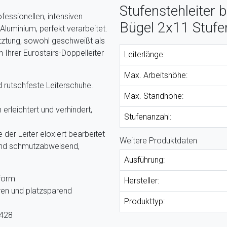
Stufenstehleiter 
ofessionellen, intensiven
Bügel 2x11 Stufe
luminium, perfekt verarbeitet.
ztung, sowohl geschweißt als
n Ihrer Eurostairs-Doppelleiter
Leiterlänge:
Max. Arbeitshöhe:
 rutschfeste Leiterschuhe.
Max. Standhöhe:
leichtert und verhindert,
Stufenanzahl:
 der Leiter eloxiert bearbeitet
Weitere Produktdaten
g und schmutzabweisend,
Ausführung:
form
Hersteller:
ren und platzsparend
Produkttyp:
2428