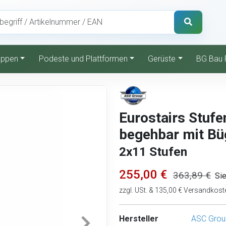
reppen
Podeste und Plattformen
Gerüste
BG Bau 
Eurostairs Stufen
begehbar mit Bü
2x11 Stufen
255,00 €
363,89 €
Si
zzgl. USt. & 135,00 € Versandkost
Hersteller
ASC Grou