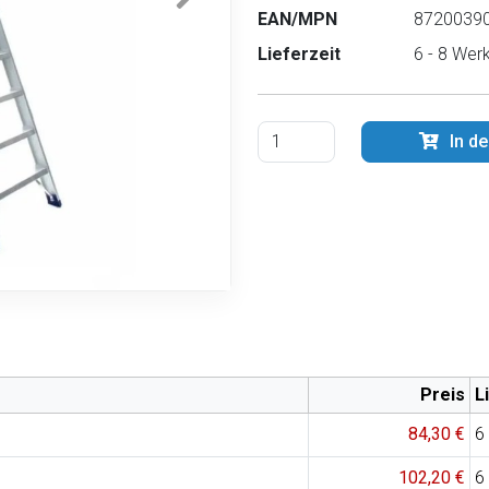
EAN/MPN
87200390
Lieferzeit
6 - 8 Wer
In d
Preis
L
84,30 €
6
102,20 €
6