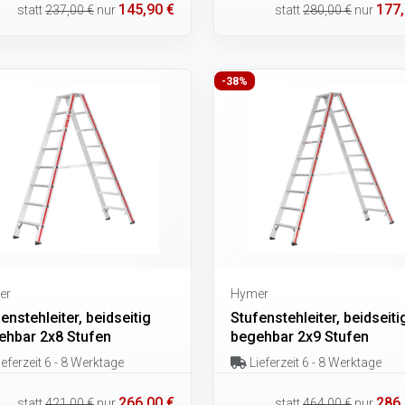
145,90 €
177,
statt
237,00 €
nur
statt
280,00 €
nur
-38%
er
Hymer
enstehleiter, beidseitig
Stufenstehleiter, beidseiti
ehbar 2x8 Stufen
begehbar 2x9 Stufen
eferzeit 6 - 8 Werktage
Lieferzeit 6 - 8 Werktage
266,00 €
286,
statt
421,00 €
nur
statt
464,00 €
nur