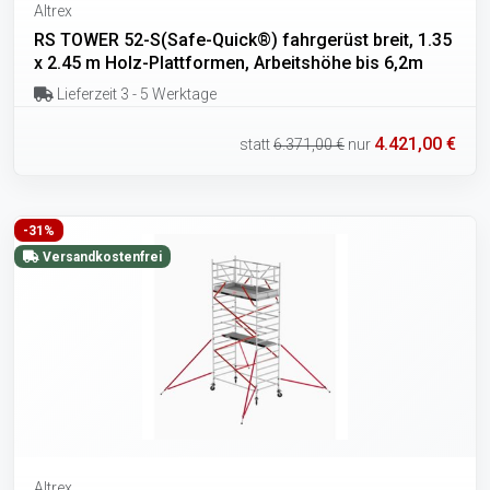
Altrex
RS TOWER 52-S(Safe-Quick®) fahrgerüst breit, 1.35
x 2.45 m Holz-Plattformen, Arbeitshöhe bis 6,2m
Lieferzeit 3 - 5 Werktage
4.421,00 €
statt
6.371,00 €
nur
-31%
Versandkostenfrei
Altrex