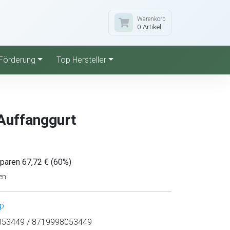
Warenkorb
0 Artikel
Förderung
Top Hersteller
Auffanggurt
sparen 67,72 € (60%)
en
p
53449 / 8719998053449