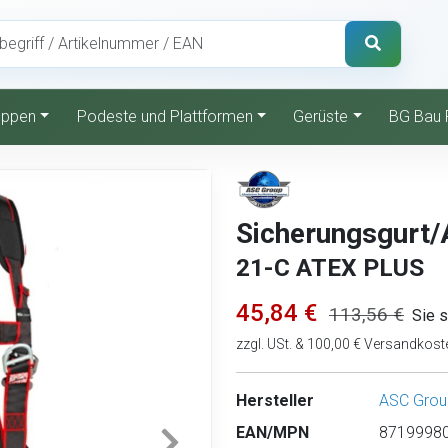
reppen
Podeste und Plattformen
Gerüste
BG Bau 
Sicherungsgurt/
21-C ATEX PLUS
45,84 €
113,56 €
Sie 
zzgl. USt. & 100,00 € Versandkost
Hersteller
ASC Grou
EAN/MPN
87199980