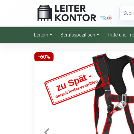
Leitern
Berufsspezifisch
Tritte und T
-60%