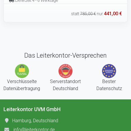
Lieferzeit 4 - 6 Werktage
441,00 €
statt
785,00 €
nur
Das Leiterkontor-Versprechen
Verschlüsselte
Serverstandort
Bester
Datenübertragung
Deutschland
Datenschutz
Leiterkontor UVM GmbH
Hamburg, Deutschland
info@leiterkontor.de