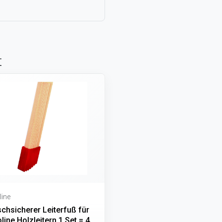
t
line
chsicherer Leiterfuß für
line Holzleitern 1 Set = 4