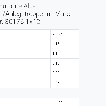
uroline Alu-
r /Anlegetreppe mit Vario
r. 30176 1x12
9,0 kg
4,15
1,10
3,15
3,00
0,43
150