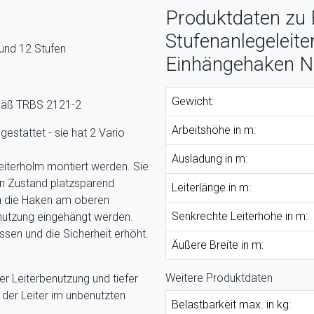
Produktdaten zu E
Stufenanlegeleite
 und 12 Stufen
Einhängehaken N
Gewicht:
emäß TRBS 2121-2
Arbeitshöhe in m:
gestattet - sie hat 2 Vario
Ausladung in m:
eiterholm montiert werden. Sie
ten Zustand platzsparend
Leiterlänge in m:
n die Haken am oberen
Senkrechte Leiterhöhe in m:
enutzung eingehängt werden.
sen und die Sicherheit erhöht.
Äußere Breite in m:
Weitere Produktdaten
 Leiterbenutzung und tiefer
der Leiter im unbenutzten
Belastbarkeit max. in kg: