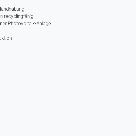
e Handhabung
n recyclingfähig
ner Photovoltaik-Anlage
uktion