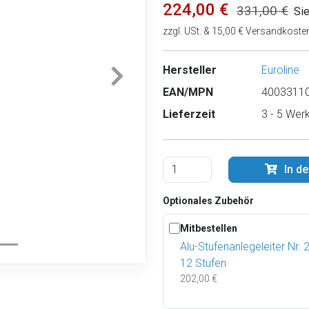
224,00 €
331,00 €
Si
zzgl. USt. & 15,00 € Versandkoste
Hersteller
Euroline
EAN/MPN
40033110
Lieferzeit
3 - 5 Wer
In d
Optionales Zubehör
Mitbestellen
Alu-Stufenanlegeleiter Nr.
12 Stufen
202,00 €