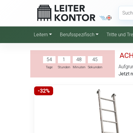
Leitern
Berufsspezifisch
Tritte und T
ACH
54
1
48
44
Aufgrun
Tage
Stunden
Minuten
Sekunden
Jetzt 
-32%