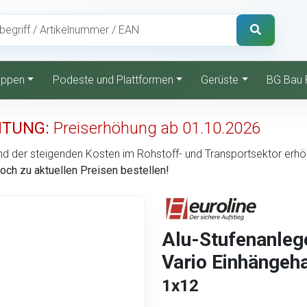
reppen
Podeste und Plattformen
Gerüste
BG Bau 
TUNG:
Preiserhöhung ab 01.10.2026
d der steigenden Kosten im Rohstoff- und Transportsektor erhöht 
noch zu aktuellen Preisen bestellen!
Alu-Stufenanlege
Vario Einhängeh
1x12