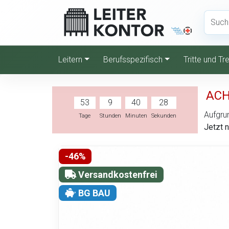
Leitern
Berufsspezifisch
Tritte und T
ACH
53
9
40
27
Aufgrun
Tage
Stunden
Minuten
Sekunden
Jetzt 
-46%
Versandkostenfrei
BG BAU