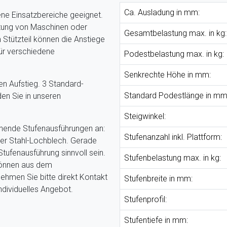
Ca. Ausladung in mm:
ene Einsatzbereiche geeignet.
rtung von Maschinen oder
Gesamtbelastung max. in kg:
Stützteil können die Anstiege
ür verschiedene
Podestbelastung max. in kg:
Senkrechte Höhe in mm:
en Aufstieg. 3 Standard-
Standard Podestlänge in mm
en Sie in unseren
Steigwinkel:
hende Stufenausführungen an:
Stufenanzahl inkl. Plattform:
oder Stahl-Lochblech. Gerade
tufenausführung sinnvoll sein.
Stufenbelastung max. in kg:
können aus dem
ehmen Sie bitte direkt Kontakt
Stufenbreite in mm:
individuelles Angebot.
Stufenprofil:
Stufentiefe in mm: