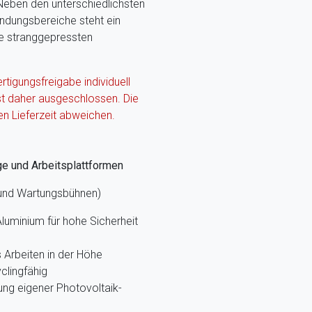
 Neben den unterschiedlichsten
ndungsbereiche steht ein
ie stranggepressten
ertigungsfreigabe individuell
st daher ausgeschlossen. Die
en Lieferzeit abweichen.
ge und Arbeitsplattformen
 und Wartungsbühnen)
luminium für hohe Sicherheit
Arbeiten in der Höhe
clingfähig
ung eigener Photovoltaik-