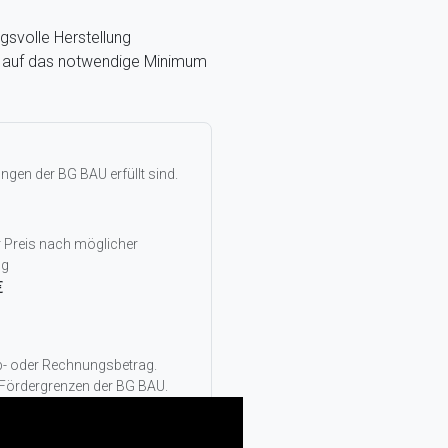
gsvolle Herstellung
g, auf das notwendige Minimum
gen der BG BAU erfüllt sind.
r Preis nach möglicher
ng
€
rb- oder Rechnungsbetrag.
 Fördergrenzen der BG BAU.