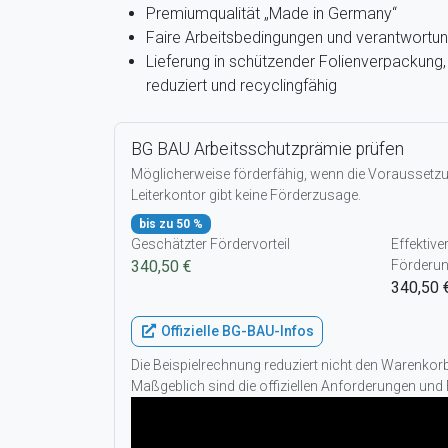
Premiumqualität „Made in Germany“
Faire Arbeitsbedingungen und verantwortun
Lieferung in schützender Folienverpackun
reduziert und recyclingfähig
BG BAU Arbeitsschutzprämie prüfen
Möglicherweise förderfähig, wenn die Voraussetzun
Leiterkontor gibt keine Förderzusage.
bis zu 50 %
Geschätzter Fördervorteil
Effektive
340,50 €
Förderu
340,50 
Offizielle BG-BAU-Infos
Die Beispielrechnung reduziert nicht den Warenko
Maßgeblich sind die offiziellen Anforderungen und