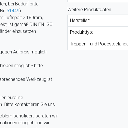
en, bei Bedarf bitte
Weitere Produktdaten
 Nr.
51449
)
m Luftspalt > 180mm,
Hersteller:
ekt, ist gemäß DIN EN ISO
länder einzusetzen
Produkttyp:
Treppen - und Podestgelände
 gegen Aufpreis möglich
ieben möglich - bitte
tsprechendes Werkzeug ist
len euroline
 Bitte kontaktieren Sie uns.
problem benötigen, beraten wir
riationen möglich und wir