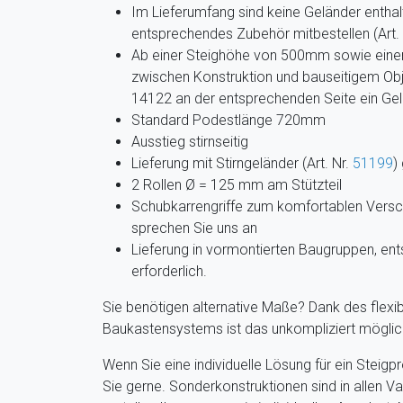
Im Lieferumfang sind keine Geländer enthalt
entsprechendes Zubehör mitbestellen (Art.
Ab einer Steighöhe von 500mm sowie eine
zwischen Konstruktion und bauseitigem Obj
14122 an der entsprechenden Seite ein Ge
Standard Podestlänge 720mm
Ausstieg stirnseitig
Lieferung mit Stirngeländer (Art. Nr.
51199
)
2 Rollen Ø = 125 mm am Stützteil
Schubkarrengriffe zum komfortablen Versch
sprechen Sie uns an
Lieferung in vormontierten Baugruppen, en
erforderlich.
Sie benötigen alternative Maße? Dank des flexib
Baukastensystems ist das unkompliziert möglich.
Wenn Sie eine individuelle Lösung für ein Steig
Sie gerne. Sonderkonstruktionen sind in allen Va