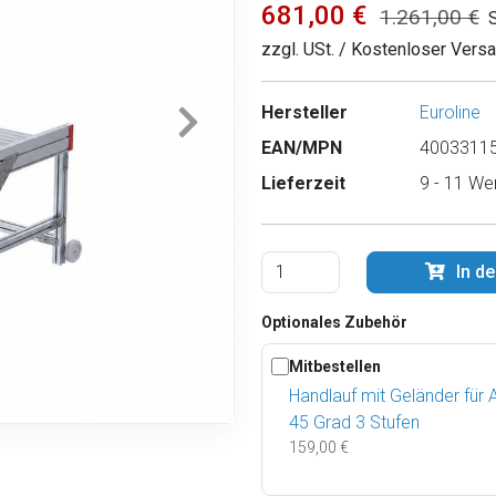
681,00 €
1.261,00 €
zzgl. USt. / Kostenloser Vers
Hersteller
Euroline
EAN/MPN
40033115
Lieferzeit
9 - 11 We
In d
Optionales Zubehör
Mitbestellen
Handlauf mit Geländer für 
45 Grad 3 Stufen
159,00 €