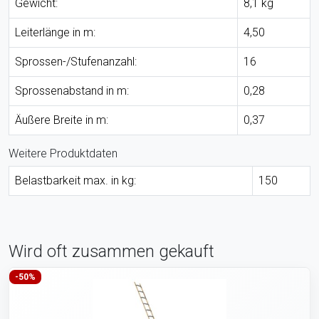
Gewicht:
8,1 kg
Leiterlänge in m:
4,50
Sprossen-/Stufenanzahl:
16
Sprossenabstand in m:
0,28
Äußere Breite in m:
0,37
Weitere Produktdaten
Belastbarkeit max. in kg:
150
Wird oft zusammen gekauft
-50%