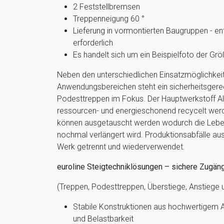
2 Feststellbremsen
Treppenneigung 60 °
Lieferung in vormontierten Baugruppen - e
erforderlich
Es handelt sich um ein Beispielfoto der Gr
Neben den unterschiedlichen Einsatzmöglichkei
Anwendungsbereichen steht ein sicherheitsgerec
Podesttreppen im Fokus. Der Hauptwerkstoff A
ressourcen- und energieschonend recycelt werd
können ausgetauscht werden wodurch die Lebe
nochmal verlängert wird. Produktionsabfälle au
Werk getrennt und wiederverwendet.
euroline Steigtechniklösungen – sichere Zugän
(Treppen, Podesttreppen, Überstiege, Anstiege
Stabile Konstruktionen aus hochwertigem A
und Belastbarkeit