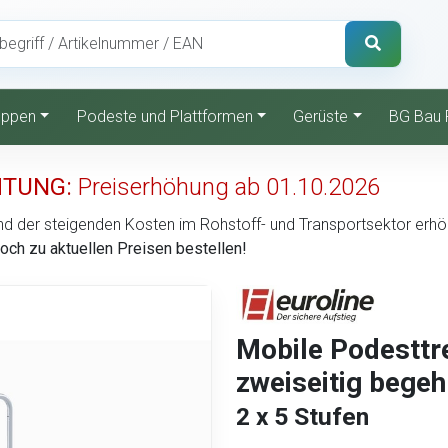
reppen
Podeste und Plattformen
Gerüste
BG Bau 
TUNG:
Preiserhöhung ab 01.10.2026
d der steigenden Kosten im Rohstoff- und Transportsektor erhöht 
noch zu aktuellen Preisen bestellen!
Mobile Podesttre
zweiseitig begeh
2 x 5 Stufen