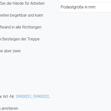
ie die Hände für Arbeiten
Podestgröße in mm:
 Seiten begehbar und kann
fwand in alle Richtungen
ei Besteigen der Treppe
pe über zwei
r Art.-Nr.
5990051
,
5990052
,
 arretieren