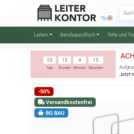
Leitern
Berufsspezifisch
Tritte und T
ACH
53
13
4
14
Aufgrun
Tage
Stunden
Minuten
Sekunden
Jetzt 
-50%
Versandkostenfrei
BG BAU