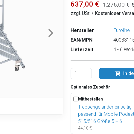
637,00 €
1.276,00 €
zzgl. USt. / Kostenloser Vers
Hersteller
Euroline
EAN/MPN
40033115
Lieferzeit
4 - 6 Wer
In d
Optionales Zubehör
Mitbestellen
Treppengeländer einseitig
passend für Mobile Podes
515/516 Größe 5 + 6
44,10 €