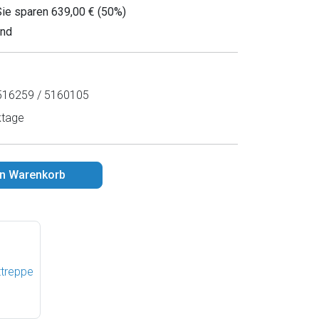
Sie sparen 639,00 € (50%)
and
16259 / 5160105
ktage
en Warenkorb
ttreppe