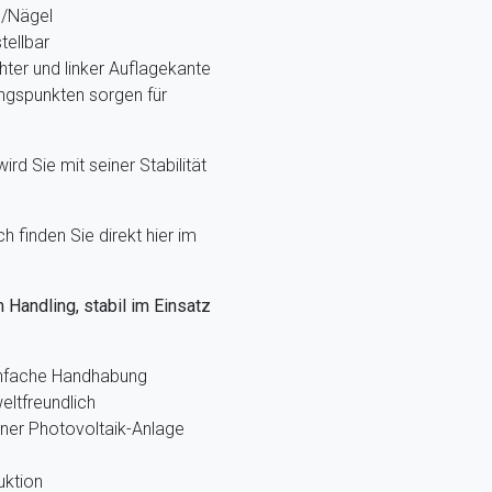
n/Nägel
tellbar
hter und linker Auflagekante
ngspunkten sorgen für
rd Sie mit seiner Stabilität
 finden Sie direkt hier im
m Handling, stabil im Einsatz
infache Handhabung
eltfreundlich
ner Photovoltaik-Anlage
uktion