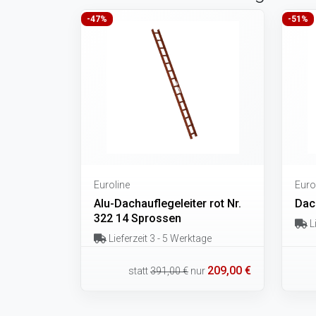
-47%
-51%
Euroline
Euro
Alu-Dachauflegeleiter rot Nr.
Dac
322 14 Sprossen
Li
Lieferzeit 3 - 5 Werktage
209,00 €
statt
391,00 €
nur