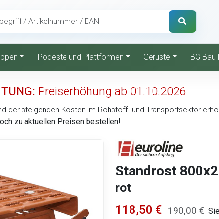
reppen
Podeste und Plattformen
Gerüste
BG Bau 
TUNG:
Preiserhöhung ab 01.10.2026
d der steigenden Kosten im Rohstoff- und Transportsektor erhöht 
noch zu aktuellen Preisen bestellen!
Standrost 800x
rot
118,50 €
190,00 €
Sie