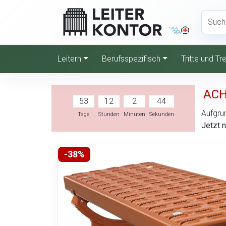
Leitern
Berufsspezifisch
Tritte und T
ACH
53
12
2
43
Aufgrun
Tage
Stunden
Minuten
Sekunden
Jetzt 
-38%