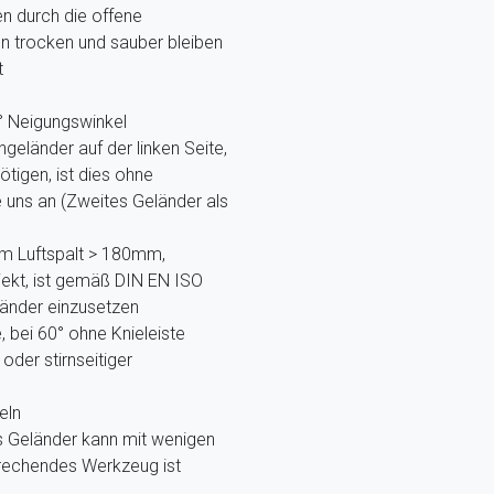
 durch die offene
en trocken und sauber bleiben
t
0° Neigungswinkel
eländer auf der linken Seite,
tigen, ist dies ohne
 uns an (Zweites Geländer als
m Luftspalt > 180mm,
ekt, ist gemäß DIN EN ISO
länder einzusetzen
, bei 60° ohne Knieleiste
der stirnseitiger
eln
s Geländer kann mit wenigen
prechendes Werkzeug ist