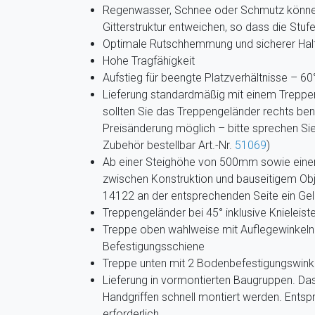
Regenwasser, Schnee oder Schmutz können
Gitterstruktur entweichen, so dass die Stuf
Optimale Rutschhemmung und sicherer Hal
Hohe Tragfähigkeit
Aufstieg für beengte Platzverhältnisse – 6
Lieferung standardmäßig mit einem Treppeng
sollten Sie das Treppengeländer rechts benö
Preisänderung möglich – bitte sprechen Sie
Zubehör bestellbar Art.-Nr.
51069
)
Ab einer Steighöhe von 500mm sowie eine
zwischen Konstruktion und bauseitigem Obj
14122 an der entsprechenden Seite ein Ge
Treppengeländer bei 45° inklusive Knieleiste
Treppe oben wahlweise mit Auflegewinkeln o
Befestigungsschiene
Treppe unten mit 2 Bodenbefestigungswink
Lieferung in vormontierten Baugruppen. Da
Handgriffen schnell montiert werden. Ents
erforderlich.