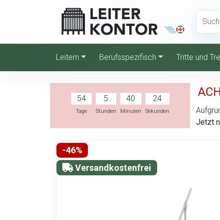
Leitern
Berufsspezifisch
Tritte und T
ACH
54
5
40
23
Aufgrun
Tage
Stunden
Minuten
Sekunden
Jetzt 
-46%
Versandkostenfrei