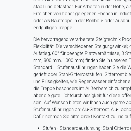
stabil und belastbar. Für Arbeiten in der Höhe, 
Erreichen von höher gelegenen Ebenen in Indust
oder als Bautreppe in der Rohbau- oder Ausbau
endgültigen Treppe.
Die hervorragend verarbeitete Steigtechnik Prod
Flexibilität. Die verschiedenen Steigungswinkel;
Aufstieg, 60° für beengte Platzverhältnisse, 3 S
mm, 800 mm, 1000 mm) finden Sie in unseren Em
Standard – Stufenausführungen haben Sie die Wa
gerieft oder Stahl-Gitterroststufen. Gitterrost b
und Flüssigkeiten, wie Regenwasser einfacher e
die Treppe besonders im Außenbereich zu empf
aber die gute Lichtdurchlässigkeit für diese off
sein. Auf Wunsch bieten wir Ihnen auch gerne 
Stufenausführungen an: Alu-Gitterrost, Alu-Loch
Dafür nehmen Sie bitte direkt Kontakt zu uns auf
Stufen - Standardausführung: Stahl Gitterro