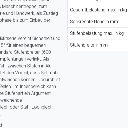
als Maschinentreppe, zum
Gesamtbelastung max. in kg:
rie und Handwerk, als Zustieg
phase bis zum Einbau der
Senkrechte Höhe in mm:
Stufenbelastung max. in kg:
uktserie vereint Sicherheit und
Stufenbreite in mm:
 45° für einen bequemen
tandard-Stufenbreiten (600
pfehlungen verlinkt. Als
hl zwischen Stufen in Alu-
ietet den Vorteil, dass Schmutz
ntweichen können. Dadurch ist
ehlen. Im Innenbereich kann
ene Stufenart ein Argument
abweichende
blech oder Stahl-Lochblech.
.
st