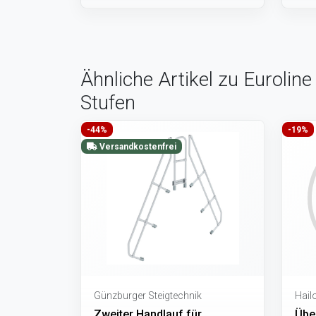
Ähnliche Artikel zu Eurolin
Stufen
-44%
-19%
Versandkostenfrei
Günzburger Steigtechnik
Hail
Zweiter Handlauf für
Über