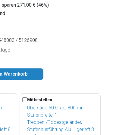
e sparen 271,00 € (46%)
and
48083 / 5126908
ktage
en Warenkorb
Mitbestellen
m
Überstieg 60 Grad, 800 mm
Stufenbreite, 1
Treppen-/Podestgeländer,
ieft 8
Stufenausführung Alu – gerieft 8