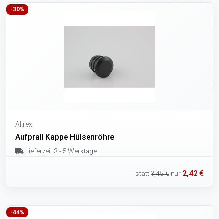
-30%
Altrex
Aufprall Kappe Hülsenröhre
Lieferzeit 3 - 5 Werktage
2,42 €
statt
3,45 €
nur
-44%