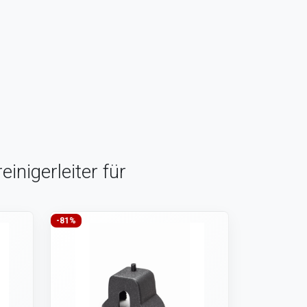
inigerleiter für
-81%