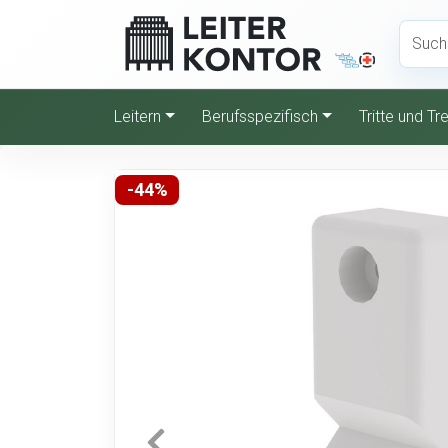
Leitern
Berufsspezifisch
Tritte und T
-44%