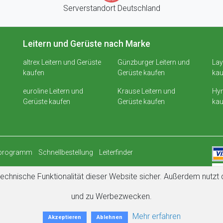
Serverstandort Deutschland
Leitern und Gerüste nach Marke
altrex Leitern und Gerüste
Günzburger Leitern und
Lay
kaufen
Gerüste kaufen
kau
euroline Leitern und
Krause Leitern und
Hym
Gerüste kaufen
Gerüste kaufen
kau
rprogramm
Schnellbestellung
Leiterfinder
echnische Funktionalität dieser Website sicher. Außerdem nutz
und zu Werbezwecken.
Mehr erfahren
Akzeptieren
Ablehnen