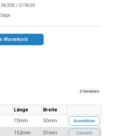
96308 / 019630
ktage
en Warenkorb
2 Varianten
Länge
Breite
70mm
50mm
Auswählen
152mm
51mm
Gewählt