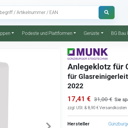
reppen
Podeste und Plattformen
Gerüste
BG Bau 
Anlegeklotz für G
für Glasreinigerlei
2022
17,41 €
31,00 €
Sie sp
zzgl. USt. & 8,90 € Versandkosten
Hersteller
Günzburge