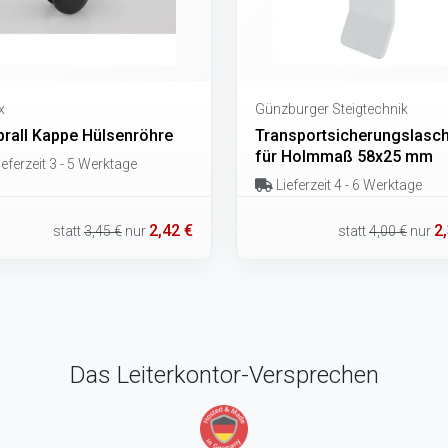
x
Günzburger Steigtechnik
prall Kappe Hülsenröhre
Transportsicherungslasc
für Holmmaß 58x25 mm
eferzeit 3 - 5 Werktage
Lieferzeit 4 - 6 Werktage
2,42 €
2
statt
3,45 €
nur
statt
4,00 €
nur
Das Leiterkontor-Versprechen