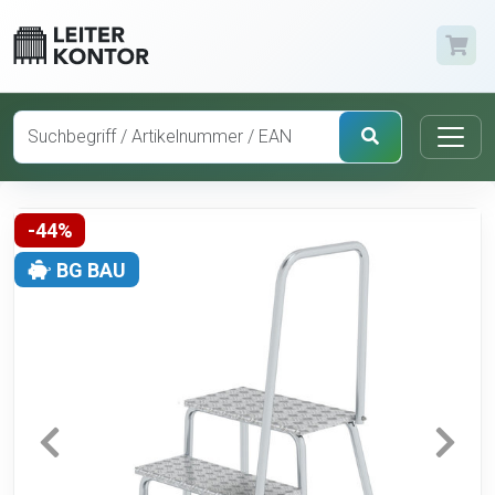
-44%
BG BAU