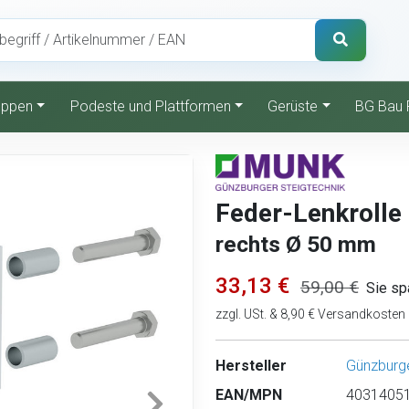
reppen
Podeste und Plattformen
Gerüste
BG Bau 
Feder-Lenkrolle 
rechts Ø 50 mm
33,13 €
59,00 €
Sie sp
zzgl. USt. & 8,90 € Versandkosten
Hersteller
Günzburge
EAN/MPN
40314051