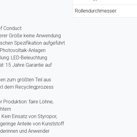
Rollendurchmesser:
of Conduct
nserer Größe keine Anwendung
ischen Spezifikation aufgeführt
Photovoltaik-Anlagen
llung: LED-Beleuchtung
ät: 15 Jahre Garantie auf
hen zum größten Teil aus
ekt dem Recyclingprozess
r Produktion: faire Löhne,
htern
Kein Einsatz von Styropor,
eringe Anteile von Kunststoff
nderinnen und Anwender