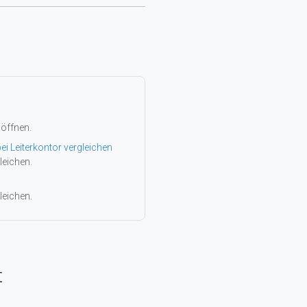
 öffnen.
ei Leiterkontor vergleichen
leichen.
leichen.
t