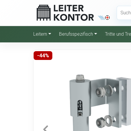
Leitern
Berufsspezifisch
Tritte und T
-44%