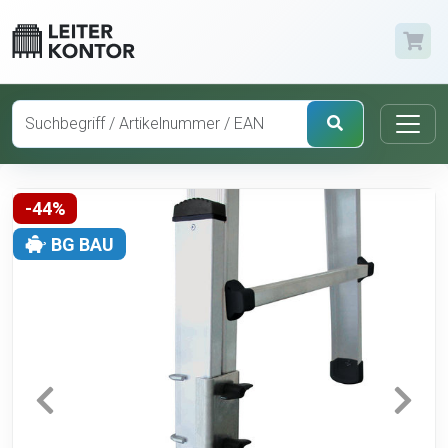
-44%
BG BAU