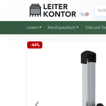
Leitern
Berufsspezifisch
Tritte und T
-44%