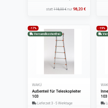
98,20 €
statt
118,00 €
nur
-17%
-19%
Versandkostenfrei
Ver
WAKÜ
WAK
Außenteil für Teleskopleiter
Inne
103
103
Lieferzeit 3 - 5 Werktage
Li