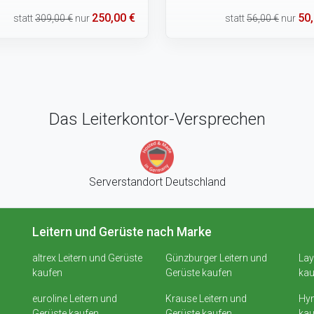
250,00 €
50,
statt
309,00 €
nur
statt
56,00 €
nur
Das Leiterkontor-Versprechen
Serverstandort Deutschland
Leitern und Gerüste nach Marke
altrex Leitern und Gerüste
Günzburger Leitern und
Lay
kaufen
Gerüste kaufen
kau
euroline Leitern und
Krause Leitern und
Hym
Gerüste kaufen
Gerüste kaufen
kau