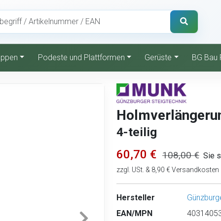
reppen
Podeste und Plattformen
Gerüste
BG Bau 
Holmverlängerun
4-teilig
60,70 €
108,00 €
Sie 
zzgl. USt. & 8,90 € Versandkosten
Hersteller
Günzburge
EAN/MPN
40314053