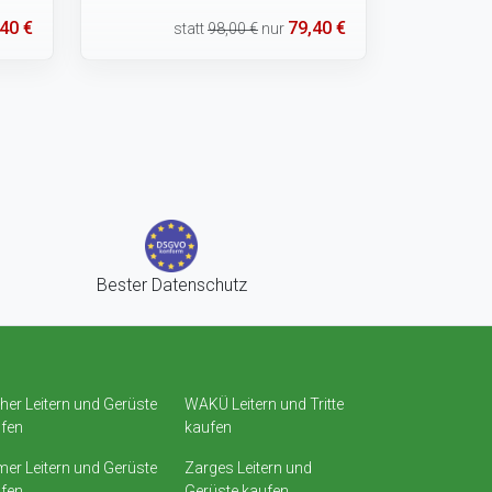
40 €
79,40 €
statt
98,00 €
nur
Bester Datenschutz
her Leitern und Gerüste
WAKÜ Leitern und Tritte
fen
kaufen
er Leitern und Gerüste
Zarges Leitern und
fen
Gerüste kaufen