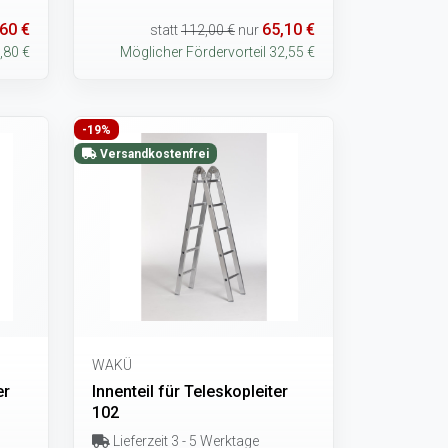
60 €
65,10 €
statt
112,00 €
nur
,80 €
Möglicher Fördervorteil 32,55 €
-19%
Versandkostenfrei
WAKÜ
er
Innenteil für Teleskopleiter
102
Lieferzeit 3 - 5 Werktage