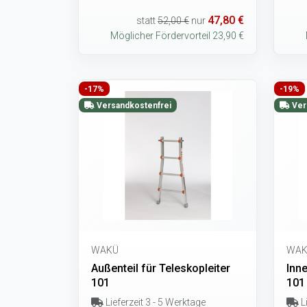
47,80 €
statt
52,00 €
nur
Möglicher Fördervorteil 23,90 €
-17%
-19%
Versandkostenfrei
Ver
WAKÜ
WAK
Außenteil für Teleskopleiter
Inne
101
101
Lieferzeit 3 - 5 Werktage
Li