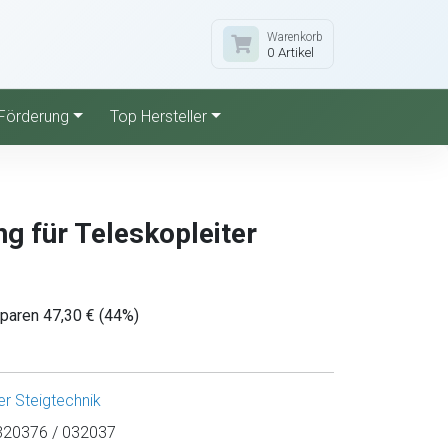
Warenkorb
0 Artikel
Förderung
Top Hersteller
g für Teleskopleiter
sparen 47,30 € (44%)
r Steigtechnik
20376 / 032037