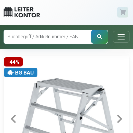
-44%
BG BAU