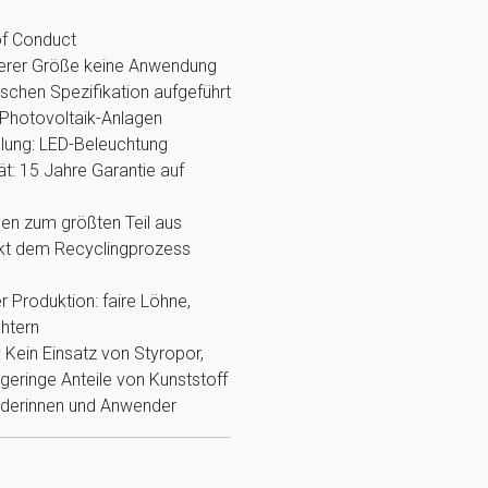
of Conduct
nserer Größe keine Anwendung
ischen Spezifikation aufgeführt
Photovoltaik-Anlagen
llung: LED-Beleuchtung
ät: 15 Jahre Garantie auf
hen zum größten Teil aus
ekt dem Recyclingprozess
r Produktion: faire Löhne,
htern
Kein Einsatz von Styropor,
eringe Anteile von Kunststoff
nderinnen und Anwender