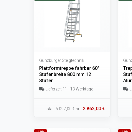
Günzburger Steigtechnik
Günz
Plattformtreppe fahrbar 60°
Trep
Stufenbreite 800 mm 12
Stu
Stufen
Alum
Lieferzeit 11 - 13 Werktage
Li
2.862,00 €
statt
5.097,00 €
nur
-19%
-19%