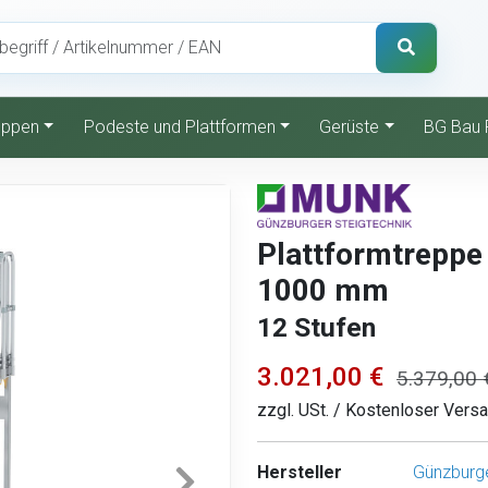
reppen
Podeste und Plattformen
Gerüste
BG Bau 
Plattformtreppe 
1000 mm
12 Stufen
3.021,00 €
5.379,00 
zzgl. USt. / Kostenloser Vers
Hersteller
Günzburge