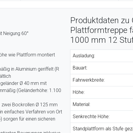
Produktdaten zu 
Plattformtreppe f
it Neigung 60°
1000 mm 12 Stu
Höhe wie Plattform montiert
Ausladung:
Bauart:
ßig in Aluminium geriffelt (R
ltlich
Fahrwerkbreite:
rmgeländer Ø 40 mm mit
enmäßig (Geländerhöhe: 1.100
Höhe:
Material:
d zwei Bockrollen Ø 125 mm
in einfaches Verfahren von Ort
Senkrechte Höhe:
op) sorgen für einen sicheren
Standplattform als Stufe gezä