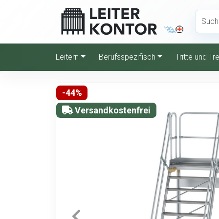
Leitern
Berufsspezifisch
Tritte und T
-44%
Versandkostenfrei