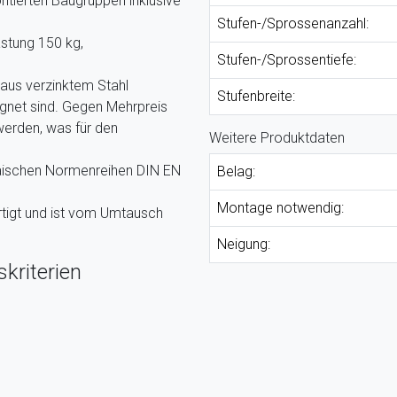
ntierten Baugruppen inklusive
Stufen-/Sprossenanzahl:
stung 150 kg,
Stufen-/Sprossentiefe:
 aus verzinktem Stahl
Stufenbreite:
ignet sind. Gegen Mehrpreis
werden, was für den
Weitere Produktdaten
päischen Normenreihen DIN EN
Belag:
Montage notwendig:
tigt und ist vom Umtausch
Neigung:
kriterien