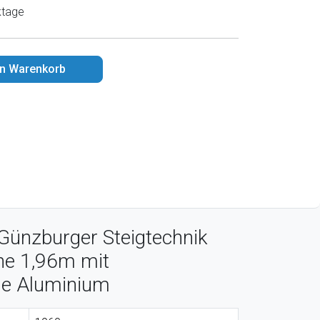
ktage
en Warenkorb
Günzburger Steigtechnik
ne 1,96m mit
he Aluminium