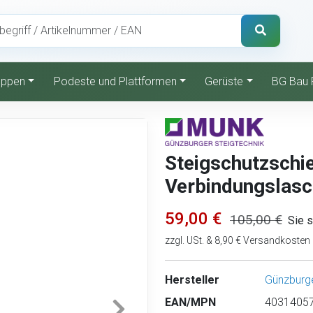
reppen
Podeste und Plattformen
Gerüste
BG Bau 
Steigschutzschi
Verbindungslas
59,00 €
105,00 €
Sie 
zzgl. USt. & 8,90 € Versandkosten
Hersteller
Günzburge
EAN/MPN
40314057