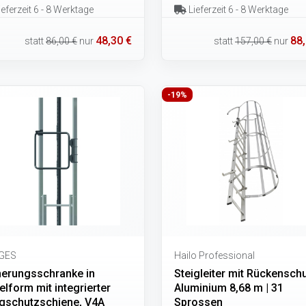
eferzeit 6 - 8 Werktage
Lieferzeit 6 - 8 Werktage
48,30 €
88,
statt
86,00 €
nur
statt
157,00 €
nur
-19%
GES
Hailo Professional
herungsschranke in
Steigleiter mit Rückenschu
lform mit integrierter
Aluminium 8,68 m | 31
igschutzschiene, V4A
Sprossen