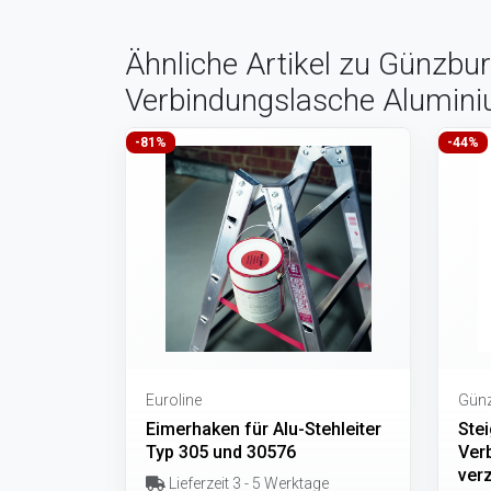
Ähnliche Artikel zu Günzbu
Verbindungslasche Alumin
-81%
-44%
Euroline
Günz
Eimerhaken für Alu-Stehleiter
Ste
Typ 305 und 30576
Ver
verz
Lieferzeit 3 - 5 Werktage