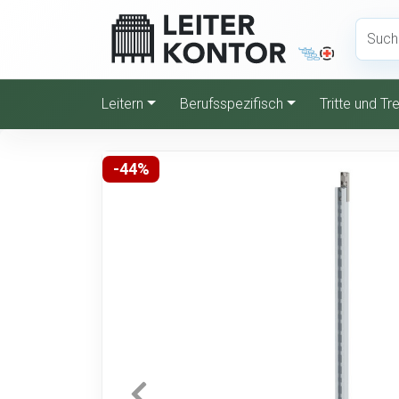
Leitern
Berufsspezifisch
Tritte und T
-44%