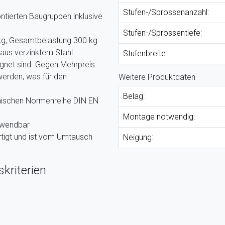
Stufen-/Sprossenanzahl:
ntierten Baugruppen inklusive
Stufen-/Sprossentiefe:
kg, Gesamtbelastung 300 kg
 aus verzinktem Stahl
Stufenbreite:
ignet sind. Gegen Mehrpreis
werden, was für den
Weitere Produktdaten
Belag:
päischen Normenreihe DIN EN
Montage notwendig:
rwendbar
tigt und ist vom Umtausch
Neigung:
kriterien