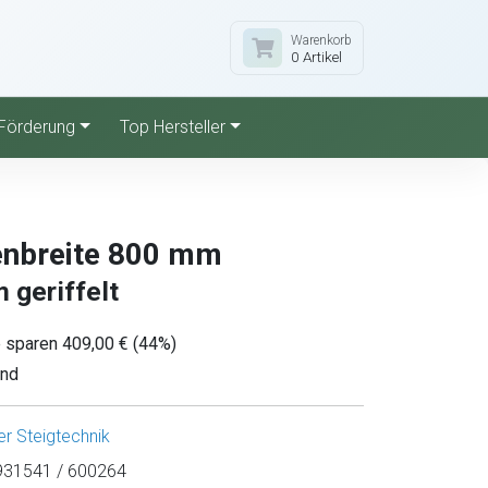
Warenkorb
0 Artikel
Förderung
Top Hersteller
enbreite 800 mm
 geriffelt
e sparen 409,00 € (44%)
and
r Steigtechnik
31541 / 600264