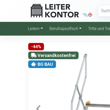
Leitern
Berufsspezifisch
Tritte und T
-44%
Versandkostenfrei
BG BAU