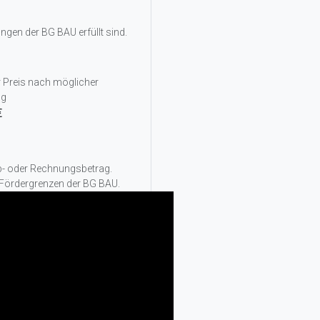
gen der BG BAU erfüllt sind.
r Preis nach möglicher
ng
€
rb- oder Rechnungsbetrag.
 Fördergrenzen der BG BAU.