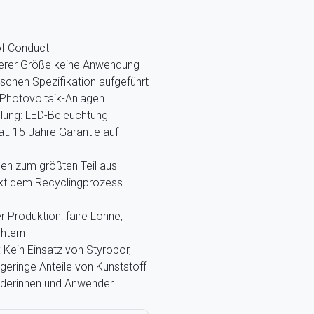
of Conduct
nserer Größe keine Anwendung
ischen Spezifikation aufgeführt
Photovoltaik-Anlagen
llung: LED-Beleuchtung
ät: 15 Jahre Garantie auf
hen zum größten Teil aus
ekt dem Recyclingprozess
r Produktion: faire Löhne,
htern
Kein Einsatz von Styropor,
eringe Anteile von Kunststoff
nderinnen und Anwender