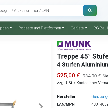
reppen
Podeste und Plattformen
Gerüste
BG Bau 
Treppe 45° Stuf
4 Stufen Aluminium
525,00 €
934,00 €
Si
zzgl. USt. / Kostenloser Vers
Hersteller
Günzburge
EAN/MPN
40314059