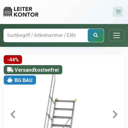
-44%
Versandkostenfrei
BG BAU