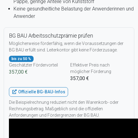
Pappe, geringe Anteile von Kunststoff
Keine gesundheitliche Belastung der Anwenderinnen und
Anwender
BG BAU Arbeitsschutzprämie prüfen
Möglicherweise förderfähig, wenn die Voraussetzungen der
BG BAU erfüllt sind. Leiterkontor gibt keine Förderzusage.
bis zu 50 %
Geschätzter Fördervorteil
Effektiver Preis nach
357,00 €
möglicher Förderung
357,00 €
Offizielle BG-BAU-Infos
Die Beispielrechnung reduziert nicht den Warenkorb- oder
Rechnungsbetrag. Maßgeblich sind die offiziellen
Anforderungen und Fördergrenzen der BG BAU.