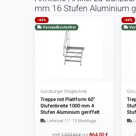
mm 16 Stufen Aluminium ger
-44%
-44%
Versandkostenfrei
Ver
Günzburger Steigtechnik
Günz
Treppe mit Plattform 60°
Trep
Stufenbreite 1000 mm 4
Stu
Stufen Aluminium geriffelt
Stuf
Lieferzeit 11 - 13 Werktage
Li
864,00 €
statt
1.539,00 €
nur