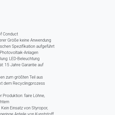
of Conduct
nserer Größe keine Anwendung
ischen Spezifikation aufgeführt
Photovoltaik-Anlagen
llung: LED-Beleuchtung
ät: 15 Jahre Garantie auf
hen zum größten Teil aus
ekt dem Recyclingprozess
r Produktion: faire Löhne,
htern
Kein Einsatz von Styropor,
eringe Anteile von Kunststoff