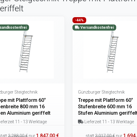
iffelt
-44%
sandkostenfrei
Versandkostenfrei
burger Steigtechnik
Günzburger Steigtechnik
pe mit Plattform 60°
Treppe mit Plattform 60°
fenbreite 800 mm 16
Stufenbreite 600 mm 16
en Aluminium geriffelt
Stufen Aluminium geriffel
eferzeit 11 - 13 Werktage
Lieferzeit 11 - 13 Werktage
1.847,00 €
1.694,
statt
3.288,00 €
nur
statt
3.017,00 €
nur