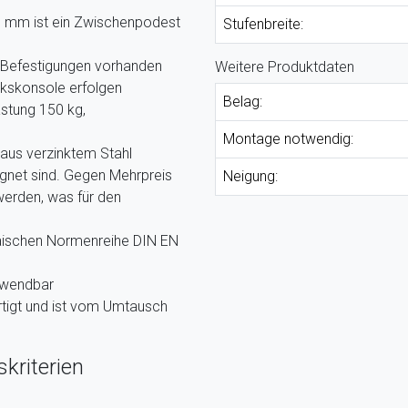
0 mm ist ein Zwischenpodest
Stufenbreite:
r Befestigungen vorhanden
Weitere Produktdaten
ckskonsole erfolgen
Belag:
stung 150 kg,
Montage notwendig:
 aus verzinktem Stahl
ignet sind. Gegen Mehrpreis
Neigung:
werden, was für den
päischen Normenreihe DIN EN
rwendbar
tigt und ist vom Umtausch
kriterien