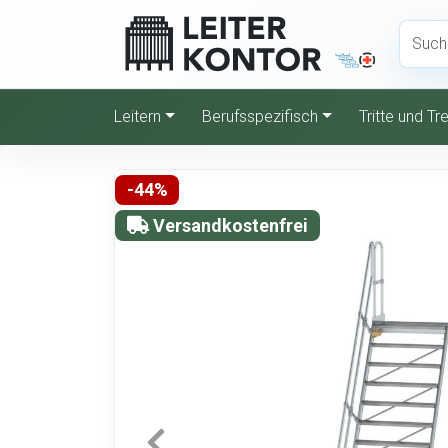
Leitern
Berufsspezifisch
Tritte und T
-44%
Versandkostenfrei