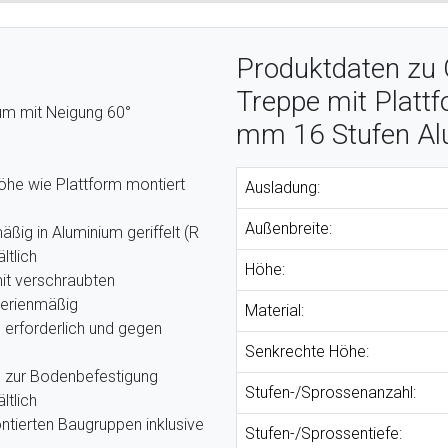
Produktdaten zu 
Treppe mit Platt
ium mit Neigung 60°
mm 16 Stufen Alu
Höhe wie Plattform montiert
Ausladung:
Außenbreite:
ßig in Aluminium geriffelt (R
ltlich
Höhe:
it verschraubten
serienmäßig
Material:
erforderlich und gegen
Senkrechte Höhe:
 zur Bodenbefestigung
Stufen-/Sprossenanzahl:
ltlich
ntierten Baugruppen inklusive
Stufen-/Sprossentiefe: