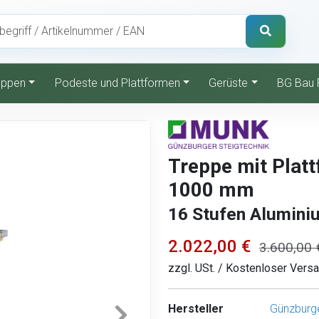
reppen
Podeste und Plattformen
Gerüste
BG Bau 
Treppe mit Platt
1000 mm
16 Stufen Aluminiu
2.022,00 €
3.600,00 
zzgl. USt. / Kostenloser Vers
Hersteller
Günzburge