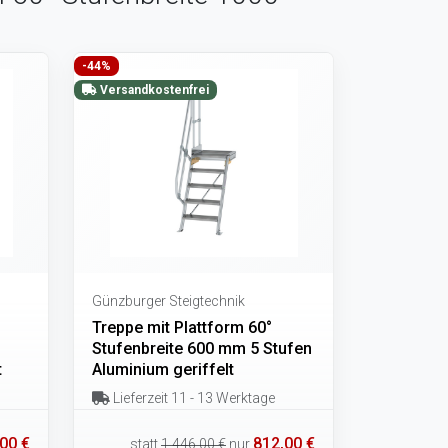
-44%
Versandkostenfrei
Günzburger Steigtechnik
Treppe mit Plattform 60°
Stufenbreite 600 mm 5 Stufen
t
Aluminium geriffelt
Lieferzeit 11 - 13 Werktage
00 €
812,00 €
statt
1.446,00 €
nur