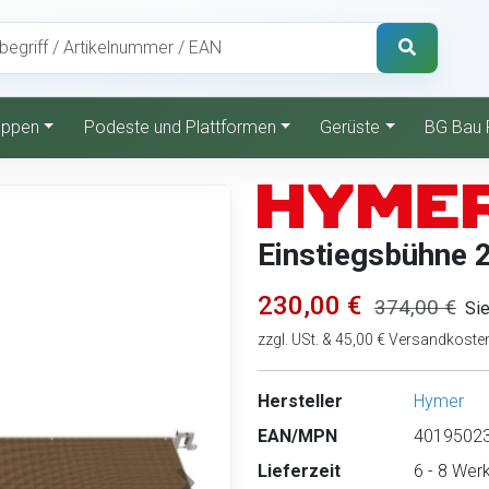
reppen
Podeste und Plattformen
Gerüste
BG Bau 
Einstiegsbühne 
230,00 €
374,00 €
Si
zzgl. USt. & 45,00 € Versandkoste
Hersteller
Hymer
EAN/MPN
40195023
Lieferzeit
6 - 8 Wer