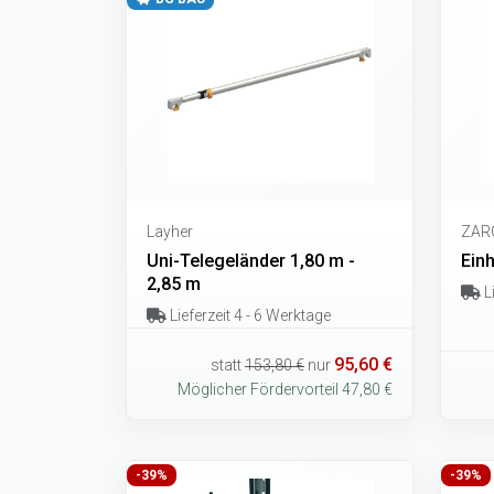
Layher
ZAR
Uni-Telegeländer 1,80 m -
Einh
2,85 m
Li
Lieferzeit 4 - 6 Werktage
95,60 €
statt
153,80 €
nur
Möglicher Fördervorteil 47,80 €
-39%
-39%