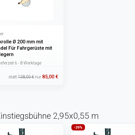
er
krolle Ø 200 mm mit
ndel Für Fahrgerüste mit
legern
eferzeit 6 - 8 Werktage
85,00 €
statt
138,00 €
nur
Einstiegsbühne 2,95x0,55 m
-39%