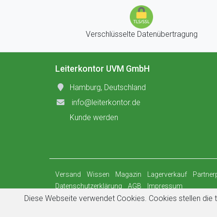
Verschlüsselte Datenübertragung
Leiterkontor UVM GmbH
Hamburg, Deutschland
info@leiterkontor.de
Kunde werden
Versand
Wissen
Magazin
Lagerverkauf
Partne
Datenschutzerklärung
AGB
Impressum
Diese Webseite verwendet Cookies. Cookies stellen die t
© 2026
Leiterkontor UVM GmbH