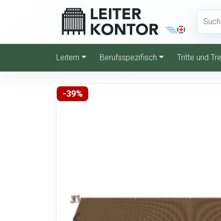
Leitern
Berufsspezifisch
Tritte und T
-39%