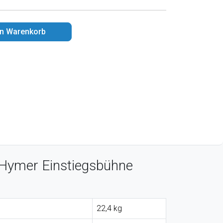
en Warenkorb
 Hymer Einstiegsbühne
22,4 kg