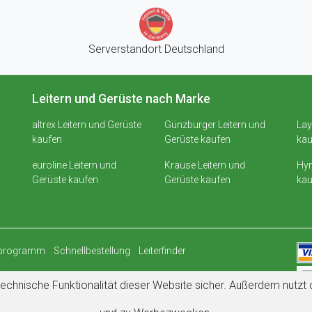
Serverstandort Deutschland
Leitern und Gerüste nach Marke
altrex Leitern und Gerüste
Günzburger Leitern und
Lay
kaufen
Gerüste kaufen
kau
euroline Leitern und
Krause Leitern und
Hym
Gerüste kaufen
Gerüste kaufen
kau
rprogramm
Schnellbestellung
Leiterfinder
echnische Funktionalität dieser Website sicher. Außerdem nutz