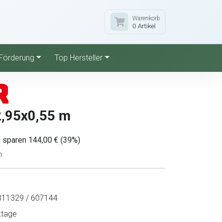
Warenkorb
0 Artikel
Förderung
Top Hersteller
2,95x0,55 m
e sparen 144,00 € (39%)
n
11329 / 607144
ktage