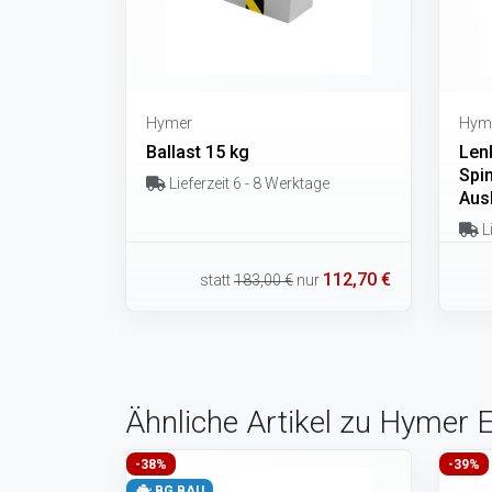
Hymer
Hym
Ballast 15 kg
Len
Spi
Lieferzeit 6 - 8 Werktage
Aus
Li
112,70 €
statt
183,00 €
nur
Ähnliche Artikel zu Hymer 
-38%
-39%
BG BAU