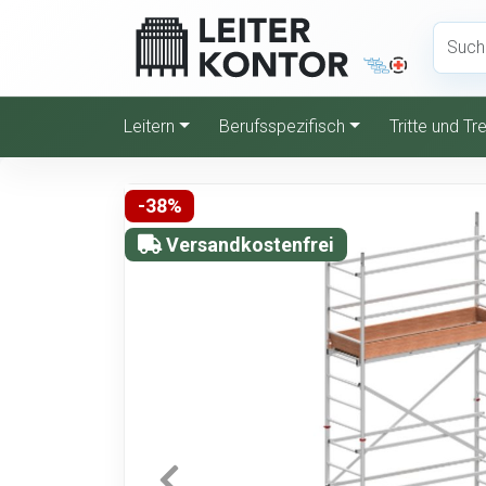
Leitern
Berufsspezifisch
Tritte und T
-38%
Versandkostenfrei