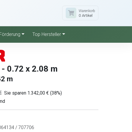
Warenkorb
0 Artikel
Förderung
Top Hersteller
- 0.72 x 2.08 m
42 m
€
Sie sparen 1.342,00 € (38%)
and
64134 / 707706