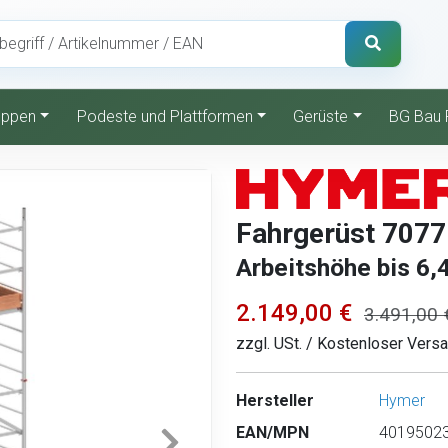
reppen
Podeste und Plattformen
Gerüste
BG Bau 
Fahrgerüst 7077 
Arbeitshöhe bis 6,
2.149,00 €
3.491,00 
zzgl. USt. / Kostenloser Vers
Hersteller
Hymer
EAN/MPN
40195023