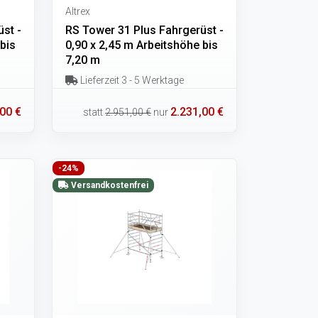
Altrex
st -
RS Tower 31 Plus Fahrgerüst -
bis
0,90 x 2,45 m Arbeitshöhe bis
7,20 m
Lieferzeit 3 - 5 Werktage
00 €
2.231,00 €
statt
2.951,00 €
nur
-24%
Versandkostenfrei