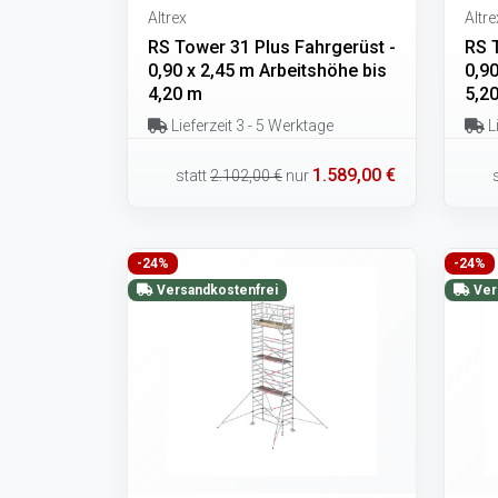
Altrex
Altre
RS Tower 31 Plus Fahrgerüst -
RS 
0,90 x 2,45 m Arbeitshöhe bis
0,90
4,20 m
5,2
Lieferzeit 3 - 5 Werktage
Li
1.589,00 €
statt
2.102,00 €
nur
-24%
-24%
Versandkostenfrei
Ver