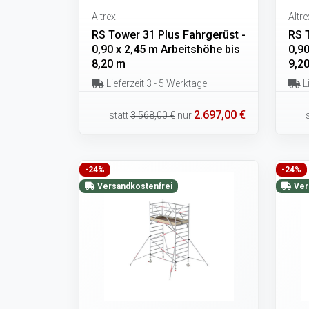
Altrex
Altre
RS Tower 31 Plus Fahrgerüst -
RS 
0,90 x 2,45 m Arbeitshöhe bis
0,90
8,20 m
9,2
Lieferzeit 3 - 5 Werktage
Li
2.697,00 €
statt
3.568,00 €
nur
-24%
-24%
Versandkostenfrei
Ver