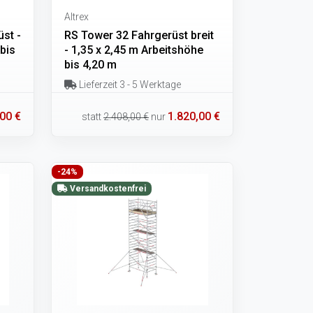
Altrex
st -
RS Tower 32 Fahrgerüst breit
bis
- 1,35 x 2,45 m Arbeitshöhe
bis 4,20 m
Lieferzeit 3 - 5 Werktage
00 €
1.820,00 €
statt
2.408,00 €
nur
-24%
Versandkostenfrei