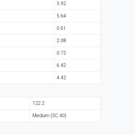
5.92
5.64
0.61
2.08
0.72
6.42
4.42
122.2
Medium (SC 40)