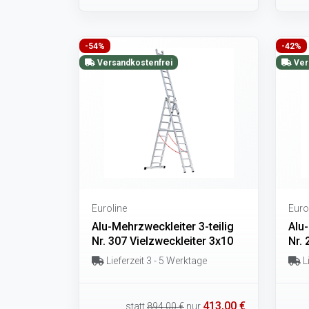
-54%
-42%
Versandkostenfrei
Ver
Euroline
Euro
Alu-Mehrzweckleiter 3-teilig
Alu-
Nr. 307 Vielzweckleiter 3x10
Nr. 
Lieferzeit 3 - 5 Werktage
Li
413,00 €
statt
894,00 €
nur