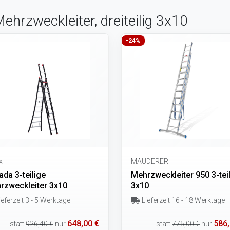
ehrzweckleiter, dreiteilig 3x10
-24%
x
MAUDERER
da 3-teilige
Mehrzweckleiter 950 3-tei
rzweckleiter 3x10
3x10
eferzeit 3 - 5 Werktage
Lieferzeit 16 - 18 Werktage
648,00 €
586,
statt
926,40 €
nur
statt
775,00 €
nur