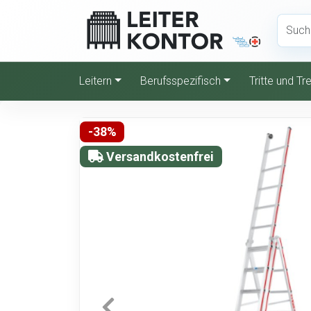
Leitern
Berufsspezifisch
Tritte und T
-38%
Versandkostenfrei