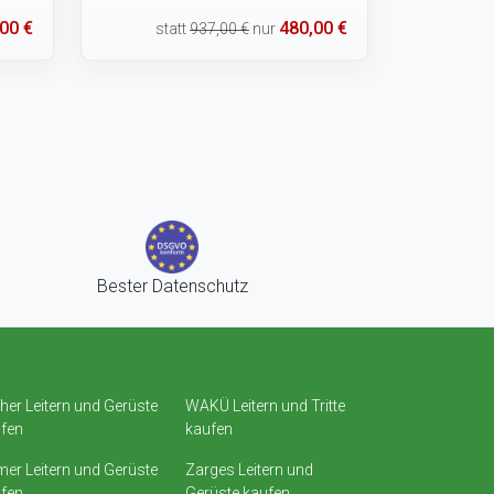
00 €
480,00 €
statt
937,00 €
nur
Bester Datenschutz
her Leitern und Gerüste
WAKÜ Leitern und Tritte
fen
kaufen
er Leitern und Gerüste
Zarges Leitern und
fen
Gerüste kaufen