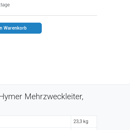
ktage
en Warenkorb
Hymer Mehrzweckleiter,
23,3 kg