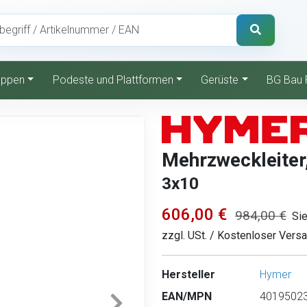
reppen
Podeste und Plattformen
Gerüste
BG Bau 
Mehrzweckleiter, 
3x10
606,00 €
984,00 €
Si
zzgl. USt. / Kostenloser Vers
Hersteller
Hymer
EAN/MPN
40195023