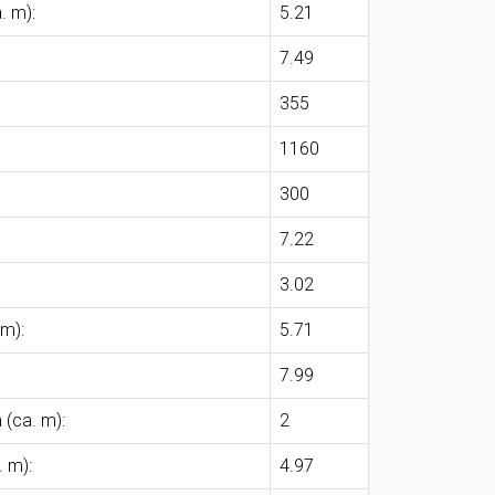
. m):
5.21
7.49
355
1160
300
7.22
3.02
 m):
5.71
7.99
 (ca. m):
2
 m):
4.97