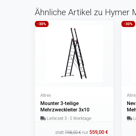
Ähnliche Artikel zu Hymer M
-30%
-30%
Altrex
Altre
Mounter 3-teilige
Neva
Mehrzweckleiter 3x10
Meh
Lieferzeit 3 - 5 Werktage
Li
559,00 €
statt
798,00 €
nur