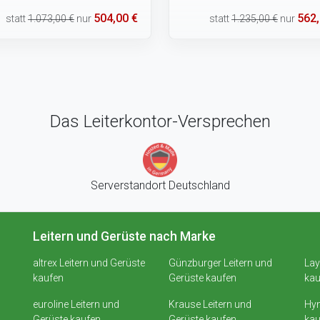
504,00 €
562,
statt
1.073,00 €
nur
statt
1.235,00 €
nur
Das Leiterkontor-Versprechen
Serverstandort Deutschland
Leitern und Gerüste nach Marke
altrex Leitern und Gerüste
Günzburger Leitern und
Lay
kaufen
Gerüste kaufen
kau
euroline Leitern und
Krause Leitern und
Hym
Gerüste kaufen
Gerüste kaufen
kau