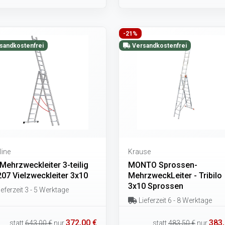
-21%
sandkostenfrei
Versandkostenfrei
line
Krause
Mehrzweckleiter 3-teilig
MONTO Sprossen-
207 Vielzweckleiter 3x10
MehrzweckLeiter - Tribilo
3x10 Sprossen
eferzeit 3 - 5 Werktage
Lieferzeit 6 - 8 Werktage
372,00 €
383,
statt
643,00 €
nur
statt
483,50 €
nur