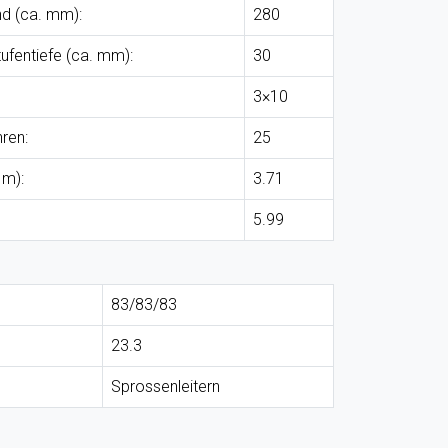
d (ca. mm):
280
fentiefe (ca. mm):
30
3×10
ren:
25
 m):
3.71
5.99
83/83/83
23.3
Sprossenleitern