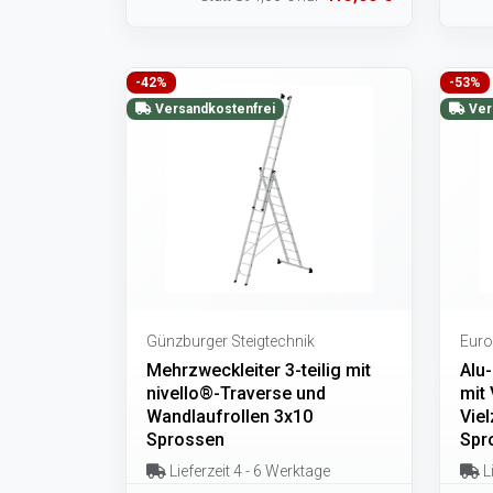
-42%
-53%
Versandkostenfrei
Ver
Günzburger Steigtechnik
Euro
Mehrzweckleiter 3-teilig mit
Alu-
nivello®-Traverse und
mit 
Wandlaufrollen 3x10
Viel
Sprossen
Spr
Lieferzeit 4 - 6 Werktage
Li