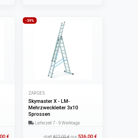
-39%
ZARGES
Skymaster X - LM-
Mehrzweckleiter 3x10
Sprossen
Lieferzeit 7 - 9 Werktage
00 €
536,00 €
statt
872,00 €
nur