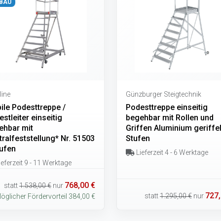
BAU
line
Günzburger Steigtechnik
ile Podesttreppe /
Podesttreppe einseitig
stleiter einseitig
begehbar mit Rollen und
ehbar mit
Griffen Aluminium geriffel
ralfeststellung* Nr. 51503
Stufen
tufen
Lieferzeit 4 - 6 Werktage
eferzeit 9 - 11 Werktage
768,00 €
statt
1.538,00 €
nur
727,
statt
1.295,00 €
nur
öglicher Fördervorteil 384,00 €