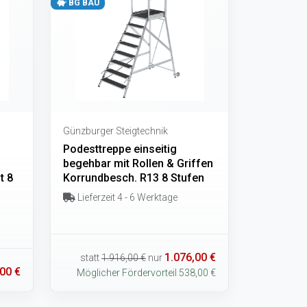
BG BAU
Günzburger Steigtechnik
Podesttreppe einseitig
begehbar mit Rollen & Griffen
t 8
Korrundbesch. R13 8 Stufen
Lieferzeit 4 - 6 Werktage
1.076,00 €
statt
1.916,00 €
nur
00 €
Möglicher Fördervorteil 538,00 €