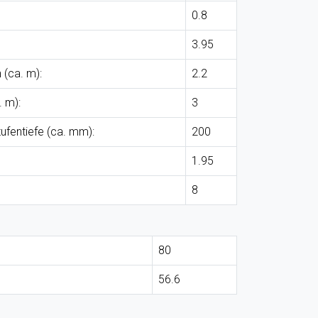
0.8
3.95
 (ca. m):
2.2
 m):
3
fentiefe (ca. mm):
200
1.95
8
80
56.6