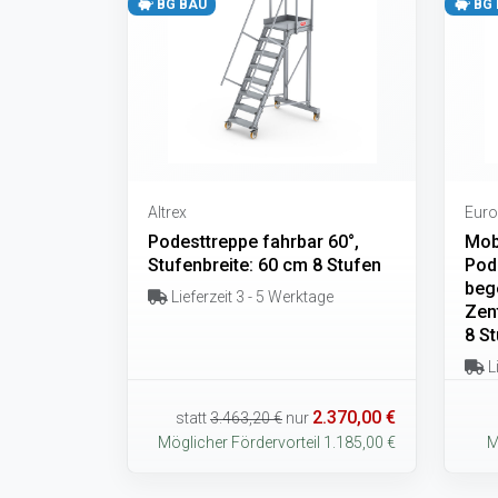
BG BAU
BG 
Altrex
Euro
Podesttreppe fahrbar 60°,
Mob
Stufenbreite: 60 cm 8 Stufen
Pode
beg
Lieferzeit 3 - 5 Werktage
Zent
8 S
Li
2.370,00 €
statt
3.463,20 €
nur
Möglicher Fördervorteil 1.185,00 €
M