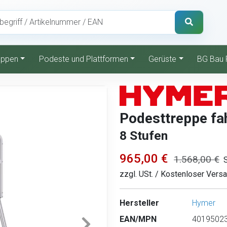
reppen
Podeste und Plattformen
Gerüste
BG Bau 
Podesttreppe fah
8 Stufen
965,00 €
1.568,00 €
zzgl. USt. / Kostenloser Vers
Hersteller
Hymer
EAN/MPN
40195023