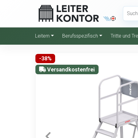
Leitern
Berufsspezifisch
Tritte und T
-38%
Versandkostenfrei