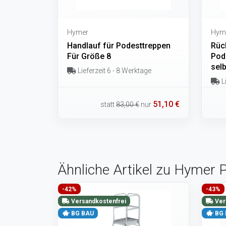
Hymer
Hym
Handlauf für Podesttreppen
Rüc
Für Größe 8
Pod
sel
Lieferzeit 6 - 8 Werktage
Li
51,10 €
statt
83,00 €
nur
Ähnliche Artikel zu Hymer P
-42%
-43%
Versandkostenfrei
Ver
BG BAU
BG 