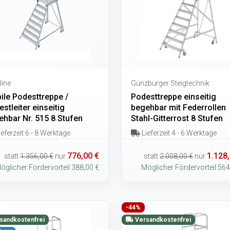
line
Günzburger Steigtechnik
ile Podesttreppe /
Podesttreppe einseitig
stleiter einseitig
begehbar mit Federrollen
ehbar Nr. 515 8 Stufen
Stahl-Gitterrost 8 Stufen
eferzeit 6 - 8 Werktage
Lieferzeit 4 - 6 Werktage
776,00 €
1.128,
statt
1.356,00 €
nur
statt
2.008,00 €
nur
öglicher Fördervorteil 388,00 €
Möglicher Fördervorteil 564
-44%
sandkostenfrei
Versandkostenfrei