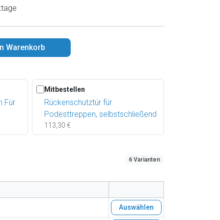
ktage
en Warenkorb
Mitbestellen
n Für
Rückenschutztür für
Podesttreppen, selbstschließend
113,30 €
6 Varianten
Auswählen