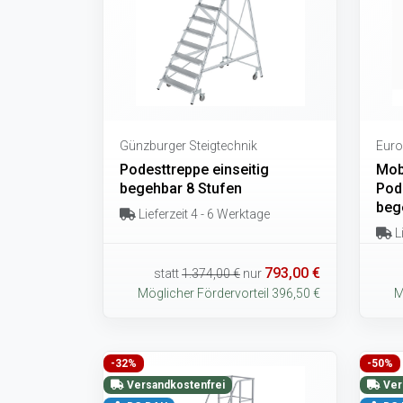
Günzburger Steigtechnik
Euro
Podesttreppe einseitig
Mob
begehbar 8 Stufen
Pode
beg
Lieferzeit 4 - 6 Werktage
Li
793,00 €
statt
1.374,00 €
nur
Möglicher Fördervorteil 396,50 €
M
-32%
-50%
Versandkostenfrei
Ver