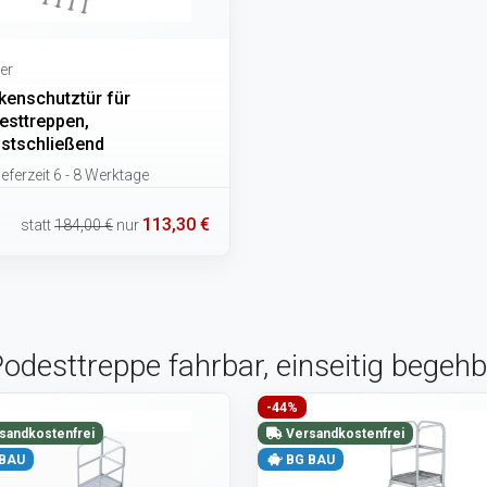
er
kenschutztür für
esttreppen,
bstschließend
eferzeit 6 - 8 Werktage
113,30 €
statt
184,00 €
nur
odesttreppe fahrbar, einseitig begehb
-44%
sandkostenfrei
Versandkostenfrei
BAU
BG BAU