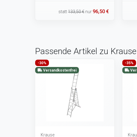
96,50 €
statt
133,50 €
nur
Passende Artikel zu Kraus
-30%
-35%
Versandkostenfrei
Ver
Krause
Krau