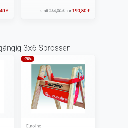
40 €
190,80 €
statt
264,00 €
nur
ngängig 3x6 Sprossen
-75%
Euroline