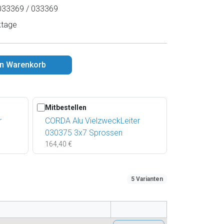
33369 / 033369
ktage
en Warenkorb
Mitbestellen
r
CORDA Alu VielzweckLeiter
030375 3x7 Sprossen
164,40 €
5 Varianten