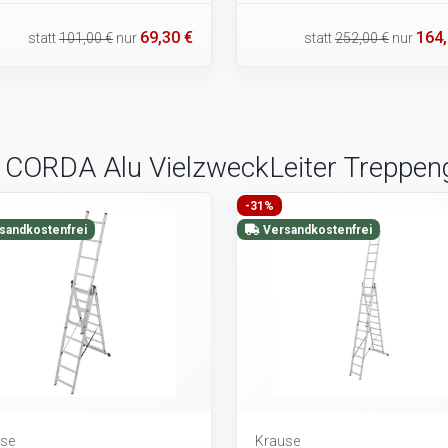
69,30 €
164,
statt
101,00 €
nur
statt
252,00 €
nur
e CORDA Alu VielzweckLeiter Treppe
-31%
sandkostenfrei
Versandkostenfrei
se
Krause