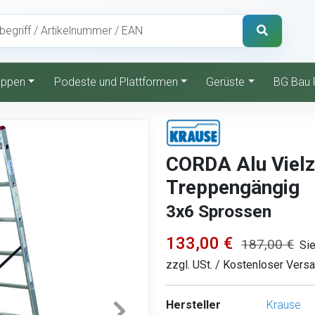
reppen
Podeste und Plattformen
Gerüste
BG Bau 
CORDA Alu Vielz
Treppengängig
3x6 Sprossen
133,00 €
187,00 €
Sie
zzgl. USt. / Kostenloser Vers
Hersteller
Krause