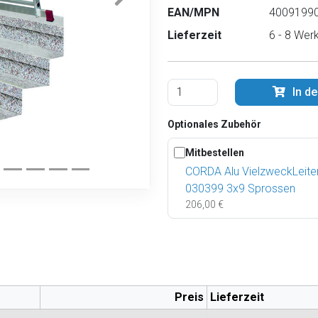
EAN/MPN
40091990
Lieferzeit
6 - 8 Wer
In d
Optionales Zubehör
Mitbestellen
CORDA Alu VielzweckLeite
030399 3x9 Sprossen
206,00 €
Preis
Lieferzeit