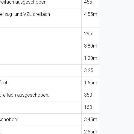
dreifach ausgeschoben:
455
eilzug- und VZL dreifach
4,55m
295
3,80m
1,20m
3.25
fach:
1,65m
dreifach ausgeschoben:
350
160
schoben:
3,45m
:
2,55m