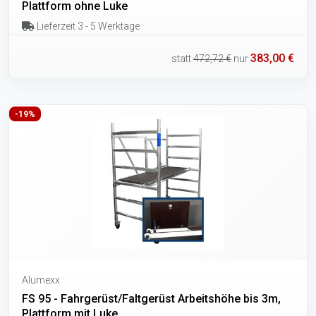
Plattform ohne Luke
Lieferzeit 3 - 5 Werktage
383,00 €
statt
472,72 €
nur
-19%
Alumexx
FS 95 - Fahrgerüst/Faltgerüst Arbeitshöhe bis 3m,
Plattform mit Luke