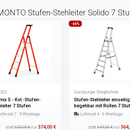
 MONTO Stufen-Stehleiter Solido 7 Stu
-44%
GES
Günzburger Steigtechnik
ix S - Kst.-Stufen-
Stufen-Stehleiter einseitig
leiter 7 Stufen
begehbar mit Rollen 7 Stu
eferzeit 7 - 9 Werktage
Lieferzeit 4 - 6 Werktage
374,00 €
364,
statt
609,00 €
nur
statt
649,00 €
nur