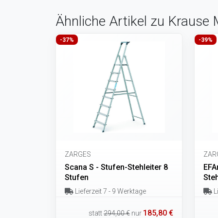
Ähnliche Artikel zu Krause
-37%
-39%
ZARGES
ZAR
Scana S - Stufen-Stehleiter 8
EFAm
Stufen
Steh
Lieferzeit 7 - 9 Werktage
Li
185,80 €
statt
294,00 €
nur