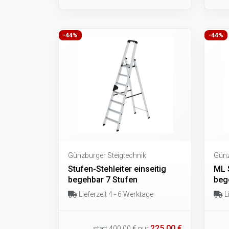
-44%
-44%
Günzburger Steigtechnik
Günz
Stufen-Stehleiter einseitig
ML S
begehbar 7 Stufen
beg
Lieferzeit 4 - 6 Werktage
Li
225,00 €
statt
400,00 €
nur