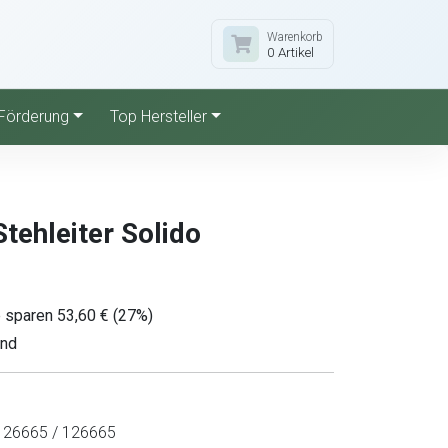
Warenkorb
0 Artikel
Förderung
Top Hersteller
ehleiter Solido
 sparen 53,60 € (27%)
and
26665 / 126665