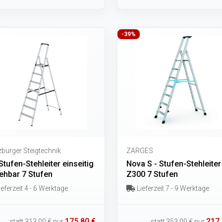
-39%
burger Steigtechnik
ZARGES
tufen-Stehleiter einseitig
Nova S - Stufen-Stehleiter
ehbar 7 Stufen
Z300 7 Stufen
eferzeit 4 - 6 Werktage
Lieferzeit 7 - 9 Werktage
175,80 €
217,
statt
313,00 €
nur
statt
353,00 €
nur