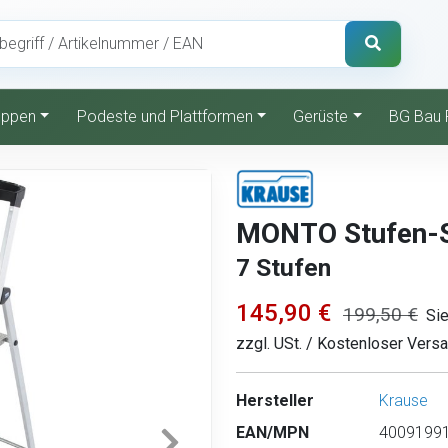
reppen
Podeste und Plattformen
Gerüste
BG Bau 
MONTO Stufen-St
7 Stufen
145,90 €
199,50 €
Sie
zzgl. USt. / Kostenloser Vers
Hersteller
Krause
EAN/MPN
40091991