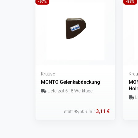
-97%
-83%
Krause
Krau
MONTO Gelenkabdeckung
MON
Hol
Lieferzeit 6 - 8 Werktage
Li
3,11 €
statt
98,50 €
nur