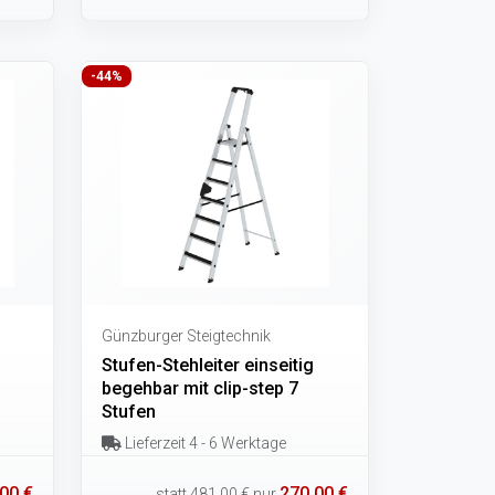
-44%
Günzburger Steigtechnik
Stufen-Stehleiter einseitig
begehbar mit clip-step 7
Stufen
Lieferzeit 4 - 6 Werktage
00 €
270,00 €
statt
481,00 €
nur