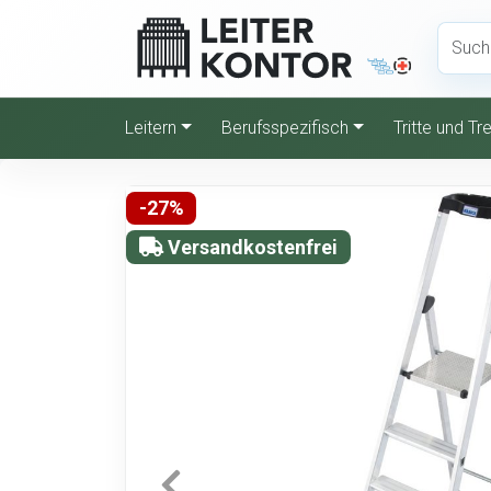
Leitern
Berufsspezifisch
Tritte und T
-27%
Versandkostenfrei