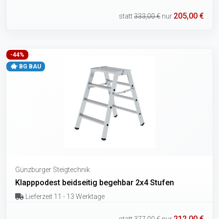
205,00 €
statt
333,00 €
nur
-44%
BG BAU
Günzburger Steigtechnik
Klapppodest beidseitig begehbar 2x4 Stufen
Lieferzeit 11 - 13 Werktage
212,00 €
statt
377,00 €
nur