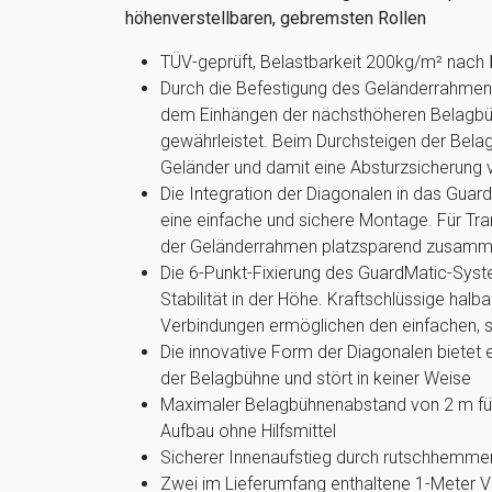
höhenverstellbaren, gebremsten Rollen
TÜV-geprüft, Belastbarkeit 200kg/m² nach
Durch die Befestigung des Geländerrahme
dem Einhängen der nächsthöheren Belagbüh
gewährleistet. Beim Durchsteigen der Belag
Geländer und damit eine Absturzsicherung
Die Integration der Diagonalen in das Gua
eine einfache und sichere Montage. Für Tr
der Geländerrahmen platzsparend zusamm
Die 6-Punkt-Fixierung des GuardMatic-Syst
Stabilität in der Höhe. Kraftschlüssige hal
Verbindungen ermöglichen den einfachen, s
Die innovative Form der Diagonalen bietet
der Belagbühne und stört in keiner Weise
Maximaler Belagbühnenabstand von 2 m für
Aufbau ohne Hilfsmittel
Sicherer Innenaufstieg durch rutschhemmen
Zwei im Lieferumfang enthaltene 1-Meter Ve