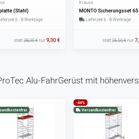
se
Krause
latte (Stahl)
MONTO Sicherungsset 6
eferzeit 6 - 8 Werktage
Lieferzeit 6 - 8 Werktage
9,30 €
7
statt
28,00 €
nur
statt
26,50 €
nur
 ProTec Alu-FahrGerüst mit höhenverst
-44%
sandkostenfrei
Versandkostenfrei