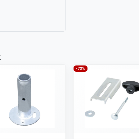
t
-73%