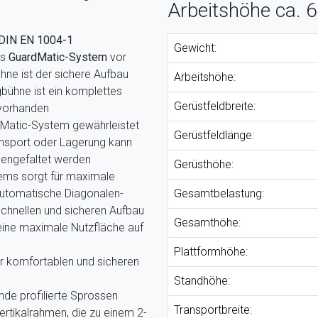
Arbeitshöhe ca. 
DIN EN 1004-1
Gewicht:
ns
GuardMatic-System
vor
ne ist der sichere Aufbau
Arbeitshöhe:
bühne ist ein komplettes
Gerüstfeldbreite:
 vorhanden
rdMatic-System gewährleistet
Gerüstfeldlänge:
ansport oder Lagerung kann
engefaltet werden
Gerüsthöhe:
ems sorgt für maximale
bautomatische Diagonalen-
Gesamtbelastung:
chnellen und sicheren Aufbau
Gesamthöhe:
 eine maximale Nutzfläche auf
Plattformhöhe:
 komfortablen und sicheren
Standhöhe:
de profilierte Sprossen
Transportbreite:
rtikalrahmen, die zu einem 2-