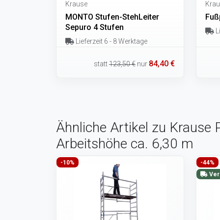
Krause
Krau
MONTO Stufen-StehLeiter
Fußp
Sepuro 4 Stufen
Li
Lieferzeit 6 - 8 Werktage
84,40 €
statt
123,50 €
nur
Ähnliche Artikel zu Krause
Arbeitshöhe ca. 6,30 m
-10%
-44%
Ver