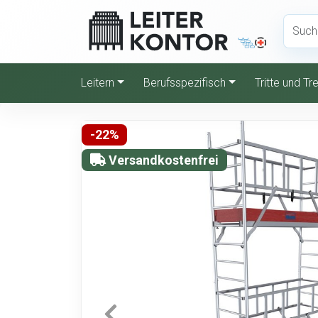
Leitern
Berufsspezifisch
Tritte und T
-22%
Versandkostenfrei