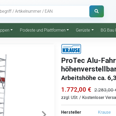
reppen
Podeste und Plattformen
Gerüste
BG Bau 
ProTec Alu-Fahr
höhenverstellba
Arbeitshöhe ca. 6,
1.772,00 €
2.283,00 
zzgl. USt. / Kostenloser Vers
Hersteller
Krause