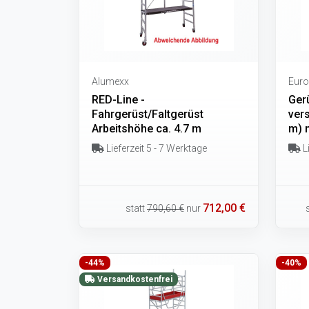
Alumexx
Euro
RED-Line -
Ger
Fahrgerüst/Faltgerüst
vers
Arbeitshöhe ca. 4.7 m
m) 
Lieferzeit 5 - 7 Werktage
Li
712,00 €
statt
790,60 €
nur
-44%
-40%
Versandkostenfrei