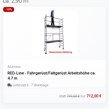
ca. 2,90 m
-10%
Alumexx
RED-Line - Fahrgerüst/Faltgerüst Arbeitshöhe ca.
4.7 m
Lieferzeit 5 - 7 Werktage
712,00 €
statt
790,60 €
nur