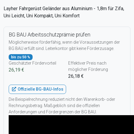
Layher Fahrgerüst Geländer aus Aluminium - 1,8m für Zifa,
Uni Leicht, Uni Kompakt, Uni Komfort
BG BAU Arbeitsschutzprämie prüfen
Möglicherweise förderfähig, wenn die Voraussetzungen der
BG BAU erfüllt sind. Leiterkontor gibt keine Förderzusage.
bis zu 50 %
Geschätzter Fördervorteil
Effektiver Preis nach
26,19 €
möglicher Förderung
26,18 €
Offizielle BG-BAU-Infos
Die Beispielrechnung reduziert nicht den Warenkorb- oder
Rechnungsbetrag. Maßgeblich sind die offiziellen
Anforderungen und Fördergrenzen der BG BAU.