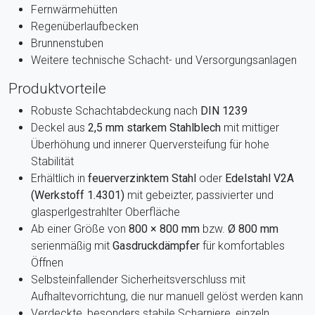
Fernwärmehütten
Regenüberlaufbecken
Brunnenstuben
Weitere technische Schacht- und Versorgungsanlagen
Produktvorteile
Robuste Schachtabdeckung nach
DIN 1239
Deckel aus
2,5 mm starkem Stahlblech
mit mittiger
Überhöhung und innerer Querversteifung für hohe
Stabilität
Erhältlich in
feuerverzinktem Stahl
oder
Edelstahl V2A
(Werkstoff 1.4301)
mit gebeizter, passivierter und
glasperlgestrahlter Oberfläche
Ab einer Größe von
800 × 800 mm
bzw.
Ø 800 mm
serienmäßig mit
Gasdruckdämpfer
für komfortables
Öffnen
Selbsteinfallender Sicherheitsverschluss mit
Aufhaltevorrichtung, die nur manuell gelöst werden kann
Verdeckte, besonders stabile Scharniere, einzeln